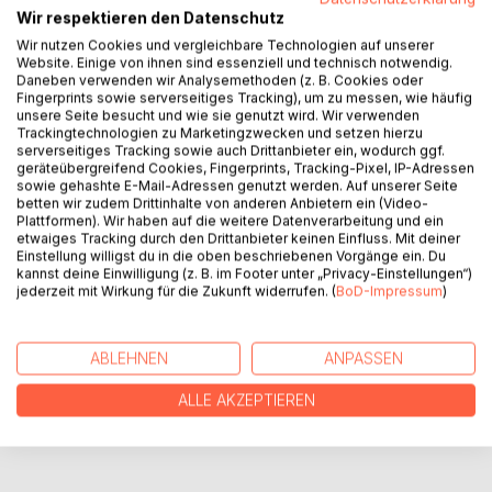
Leni wird 30! Na, wenn das mal kein Grund zum Feiern ist.
Wir respektieren den Datenschutz
Das denken zumindest ihre besten Freundinnen Tina und
Wir nutzen Cookies und vergleichbare Technologien auf unserer
Karla. Doch Leni ist alles andere als begeistert, auf 30
Website. Einige von ihnen sind essenziell und technisch notwendig.
verflossene Jahre zurückzublicken. Wo ist der Mann fürs
Daneben verwenden wir Analysemethoden (z. B. Cookies oder
Leben, den sie sich doch insgeheim immer an ihrer Seite
Fingerprints sowie serverseitiges Tracking), um zu messen, wie häufig
unsere Seite besucht und wie sie genutzt wird. Wir verwenden
gewünscht hat? Die Single-Lady grübelt für den
Trackingtechnologien zu Marketingzwecken und setzen hierzu
Geschmack ihrer Freundinnen viel zu viel über die
serverseitiges Tracking sowie auch Drittanbieter ein, wodurch ggf.
Vergangenheit nach und genau deshalb planen die beiden
geräteübergreifend Cookies, Fingerprints, Tracking-Pixel, IP-Adressen
sowie gehashte E-Mail-Adressen genutzt werden. Auf unserer Seite
einen ganz besonderen Geburtstag für sie. Und geben ihr
betten wir zudem Drittinhalte von anderen Anbietern ein (Video-
damit die Chance, endlich mit verflossenen Liebschaften
Plattformen). Wir haben auf die weitere Datenverarbeitung und ein
abzuschließen. Oder doch nochmal neu anzufangen?
etwaiges Tracking durch den Drittanbieter keinen Einfluss. Mit deiner
Einstellung willigst du in die oben beschriebenen Vorgänge ein. Du
kannst deine Einwilligung (z. B. im Footer unter „Privacy-Einstellungen“)
jederzeit mit Wirkung für die Zukunft widerrufen. (
BoD-Impressum
)
AUTOR/IN
PRESSESTIMMEN
ABLEHNEN
ANPASSEN
ALLE AKZEPTIEREN
REZENSIONEN