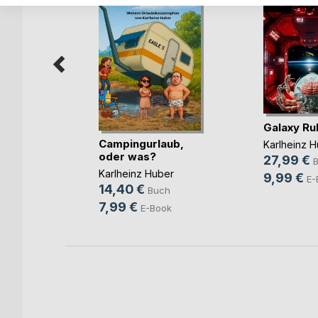
Galaxy Ru
rs
Campingurlaub,
Karlheinz 
oder was?
27,99 €
er
Karlheinz Huber
9,99 €
h
E-
14,40 €
Buch
ok
7,99 €
E-Book