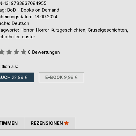
N-13: 9783837084955
lag: BoD - Books on Demand
cheinungsdatum: 18.09.2024
ache: Deutsch
lagworte: Horror, Horror Kurzgeschichten, Gruselgeschichten,
hothriller, düster
ertung::
0
Bewertungen
ltlich als:
BUCH
22,99 €
E-BOOK
9,99 €
TIMMEN
REZENSIONEN