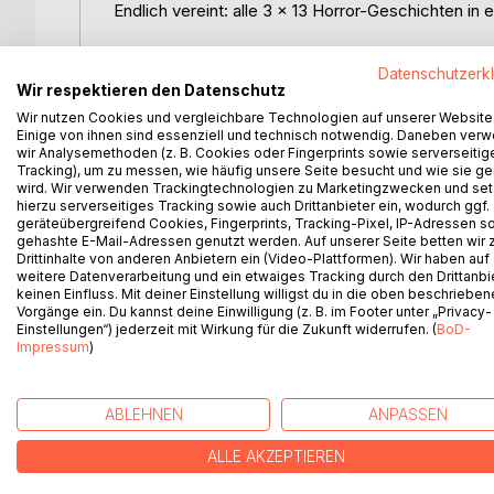
Endlich vereint: alle 3 x 13 Horror-Geschichten in
39 düstere Erzählungen führen tief in die Abgrün
Datenschutzerk
Blutige Albträume. Verborgene Geheimnisse. Mörd
Wir respektieren den Datenschutz
Jede Geschichte ein neuer Abstieg.
Wir nutzen Cookies und vergleichbare Technologien auf unserer Website
Jede Wendung ein Schritt näher an den Abgrund.
Einige von ihnen sind essenziell und technisch notwendig. Daneben ver
wir Analysemethoden (z. B. Cookies oder Fingerprints sowie serverseitig
Tracking), um zu messen, wie häufig unsere Seite besucht und wie sie ge
Dieser Sammelband enthält:
wird. Wir verwenden Trackingtechnologien zu Marketingzwecken und se
Teil 1 = 13 Horror-Geschichten
hierzu serverseitiges Tracking sowie auch Drittanbieter ein, wodurch ggf.
Teil 2 = 13 Horror-Geschichten
geräteübergreifend Cookies, Fingerprints, Tracking-Pixel, IP-Adressen s
Teil 3 = 13 Horror-Geschichten
gehashte E-Mail-Adressen genutzt werden. Auf unserer Seite betten wir
Drittinhalte von anderen Anbietern ein (Video-Plattformen). Wir haben auf
weitere Datenverarbeitung und ein etwaiges Tracking durch den Drittanbi
Nichts für schwache Nerven.
keinen Einfluss. Mit deiner Einstellung willigst du in die oben beschriebe
Vorgänge ein. Du kannst deine Einwilligung (z. B. im Footer unter „Privacy-
Einstellungen“) jederzeit mit Wirkung für die Zukunft widerrufen. (
BoD-
Impressum
)
WEITERE TITEL BEI
Bo
ABLEHNEN
ANPASSEN
ALLE AKZEPTIEREN