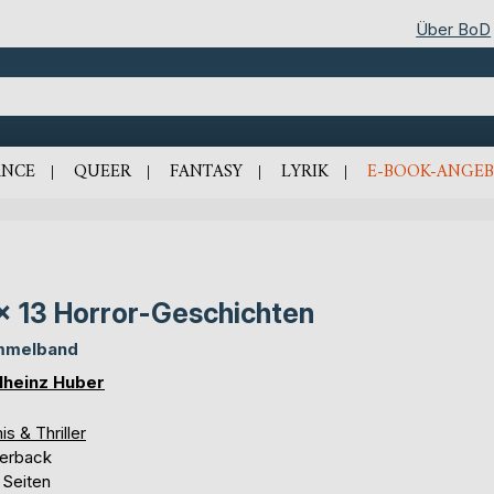
Über BoD
NCE
QUEER
FANTASY
LYRIK
E-BOOK-ANGEB
x 13 Horror-Geschichten
mmelband
lheinz Huber
is & Thriller
erback
 Seiten