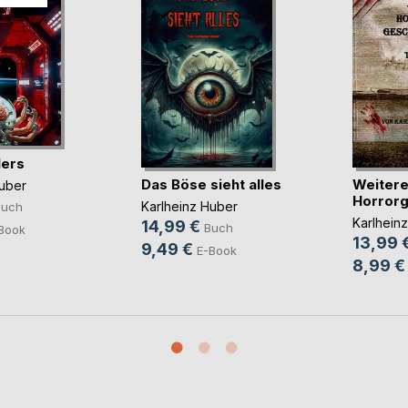
lers
Das Böse sieht alles
Weitere
Huber
Horrorg
Karlheinz Huber
Buch
Karlhein
14,99 €
Buch
Book
13,99 
9,49 €
E-Book
8,99 €