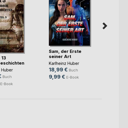
Sam, der Erste
seiner Art
 13
Erinn
eschichten
Karlheinz Huber
Karlhe
18,99 €
z Huber
Buch
13,9
€
9,99 €
Buch
E-Book
8,99
E-Book