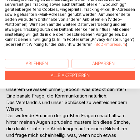
bewahrend?
serverseitiges Tracking sowie auch Drittanbieter ein, wodurch ggf.
geräteübergreifend Cookies, Fingerprints, Tracking-Pixel, IP-Adressen
Dieses Konzept ist schwer zu ergreifen, aber das
sowie gehashte E-Mail-Adressen genutzt werden. Auf unserer Seite
Physische ist hier nicht mehr benötigt und das wird es auch
betten wir zudem Drittinhalte von anderen Anbietern ein (Video-
niemals sein.
Plattformen). Wir haben auf die weitere Datenverarbeitung und ein
etwaiges Tracking durch den Drittanbieter keinen Einfluss. Mit deiner
Eines der ersten Dinge, die man lernt, wenn man eine
Einstellung willigst du in die oben beschriebenen Vorgänge ein. Du
Einrichtung des Lehrens und Lernens betritt wäre, einfache
kannst deine Einwilligung (z. B. im Footer unter „Privacy-Einstellungen“)
Striche, präzise abgebildet auf einem Blatt Papier, zu
jederzeit mit Wirkung für die Zukunft widerrufen. (
BoD-Impressum
)
entziffern und zuzuordnen. Buchstaben, das Alphabet, ein
selbstverständlicher Teil junger Jahre von
glückdurchzogenen Kindern.
ABLEHNEN
ANPASSEN
Man erlernt es, nutzt es ununterbrochen in dem
ALLE AKZEPTIEREN
voranschreitenden Leben. Wie ein konstant
zusammengeklebtes Puzzle geistert dieses Konstrukt in
unserem Gewissen umher, jedoch, was steckt dahinter?
Eine banale Frage; die Kommunikation natürlich.
Das Verständnis und unser Schlüssel zu weitreichendem
Wissen.
Der wütende Brunnen der größten Fragen unaufhaltsam
hinter meinen Augen sprudelnd mustere ich diese Striche,
die dunkle Tinte, die Abbildungen auf meinem Bildschirm
und frage mich scheinheilig; was, wenn noch etwas