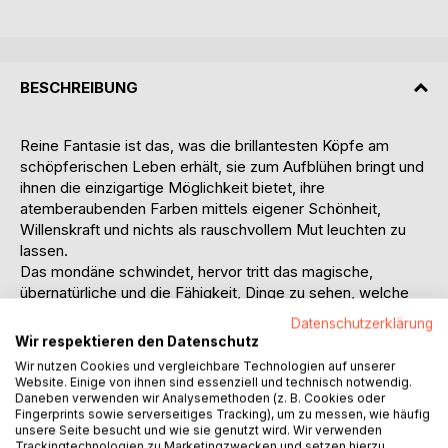
BESCHREIBUNG
Reine Fantasie ist das, was die brillantesten Köpfe am
schöpferischen Leben erhält, sie zum Aufblühen bringt und
ihnen die einzigartige Möglichkeit bietet, ihre
atemberaubenden Farben mittels eigener Schönheit,
Willenskraft und nichts als rauschvollem Mut leuchten zu
lassen.
Das mondäne schwindet, hervor tritt das magische,
übernatürliche und die Fähigkeit, Dinge zu sehen, welche
das einfache Auge, ertränkt in müder Taubheit und der
Datenschutzerklärung
graue Alltag die Regenbogenhaut benetzend, gehetzt
Wir respektieren den Datenschutz
übersieht, immer und immer wieder.
Wir nutzen Cookies und vergleichbare Technologien auf unserer
Daher; wieso geht man nicht auf diese Reise?
Website. Einige von ihnen sind essenziell und technisch notwendig.
Die Dekonstruktion eines simplen Aspekts des
Daneben verwenden wir Analysemethoden (z. B. Cookies oder
Fingerprints sowie serverseitiges Tracking), um zu messen, wie häufig
ungenießbaren Lebens, die Funken an Gold
unsere Seite besucht und wie sie genutzt wird. Wir verwenden
herausschöpfend, inspizierend, einsteckend und für immer
Trackingtechnologien zu Marketingzwecken und setzen hierzu