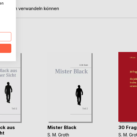
nen
Diskussion verwandeln können
D
ack aus
Mister Black
30 Frag
ht
S. M. Groth
S. M. Gro