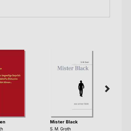
en
Mister Black
Das is
Glied
th
S. M. Groth