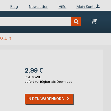
Blog
Newsletter
Hilfe
Mein Konto
Mein Wa
OTE %
2,99 €
inkl. MwSt.
sofort verfügbar als Download
IN DEN WARENKORB