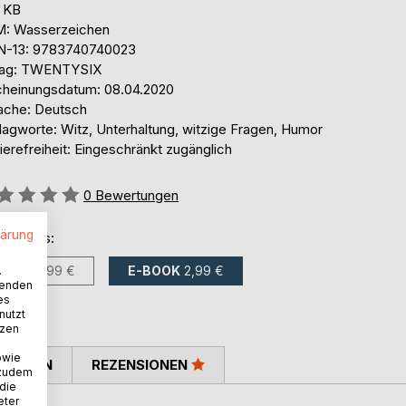
0 KB
: Wasserzeichen
N-13: 9783740740023
lag: TWENTYSIX
cheinungsdatum: 08.04.2020
ache: Deutsch
lagworte: Witz, Unterhaltung, witzige Fragen, Humor
ierefreiheit: Eingeschränkt zugänglich
ertung::
0
Bewertungen
lärung
ltlich als:
BUCH
3,99 €
E-BOOK
2,99 €
.
wenden
es
nutzt
tzen
owie
TIMMEN
REZENSIONEN
 zudem
 die
eter