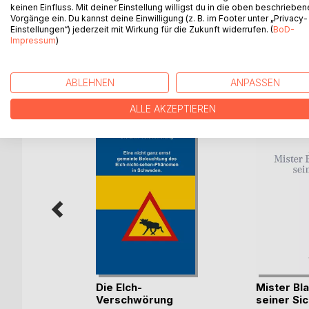
25 Fragen für Nerds
keinen Einfluss. Mit deiner Einstellung willigst du in die oben beschriebe
die jedes langweilige Gespräch in eine lebhafte 
Vorgänge ein. Du kannst deine Einwilligung (z. B. im Footer unter „Privacy-
Einstellungen“) jederzeit mit Wirkung für die Zukunft widerrufen. (
BoD-
Impressum
)
WEITERE TITEL BEI
Bo
ABLEHNEN
ANPASSEN
ALLE AKZEPTIEREN
Die Elch-
Mister Bl
Verschwörung
seiner Sic
ger