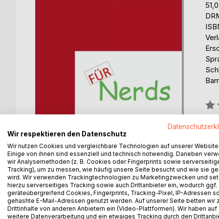
51,
DRM
ISB
Ver
Ers
Spr
Sch
Barr
Bew
0%
Datenschutzerk
erhä
Wir respektieren den Datenschutz
Wir nutzen Cookies und vergleichbare Technologien auf unserer Website
Einige von ihnen sind essenziell und technisch notwendig. Daneben ver
wir Analysemethoden (z. B. Cookies oder Fingerprints sowie serverseitig
Tracking), um zu messen, wie häufig unsere Seite besucht und wie sie ge
wird. Wir verwenden Trackingtechnologien zu Marketingzwecken und se
hierzu serverseitiges Tracking sowie auch Drittanbieter ein, wodurch ggf.
geräteübergreifend Cookies, Fingerprints, Tracking-Pixel, IP-Adressen s
BESCHREIBUNG
AUTOR/IN
PRESSES
gehashte E-Mail-Adressen genutzt werden. Auf unserer Seite betten wir
Drittinhalte von anderen Anbietern ein (Video-Plattformen). Wir haben auf
weitere Datenverarbeitung und ein etwaiges Tracking durch den Drittanbi