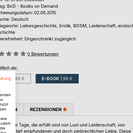
lag: BoD - Books on Demand
cheinungsdatum: 02.06.2015
ache: Deutsch
lagworte: Liebesgeschichte, Erotik, BDSM, Leidenschaft, erotisc
chichte
ierefreiheit: Eingeschränkt zugänglich
ertung::
0
Bewertungen
ltlich als:
lärung
BUCH
3,99 €
E-BOOK
1,99 €
.
wenden
es
nutzt
TIMMEN
REZENSIONEN
tzen
owie
 zudem
 Zwei Tage, die erfüllt sind von Lust und Leidenschaft, von
 die
n einer tief empfundenen und doch zerbrechlichen Liebe. Diese
eter