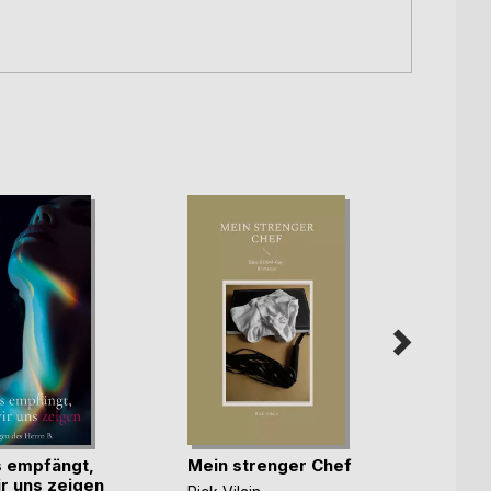
 empfängt,
Mein strenger Chef
Zwis
r uns zeigen
Verbr