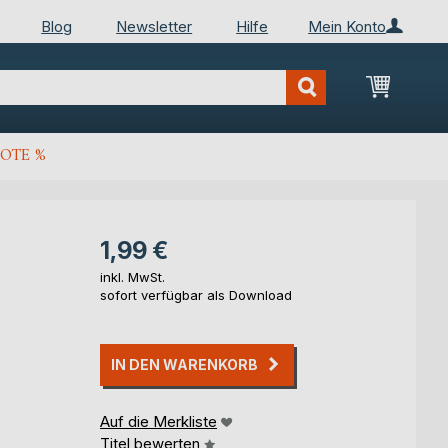
Blog
Newsletter
Hilfe
Mein Konto
Mein Wa
OTE %
1,99 €
inkl. MwSt.
sofort verfügbar als Download
IN DEN WARENKORB
Auf die Merkliste
Titel bewerten