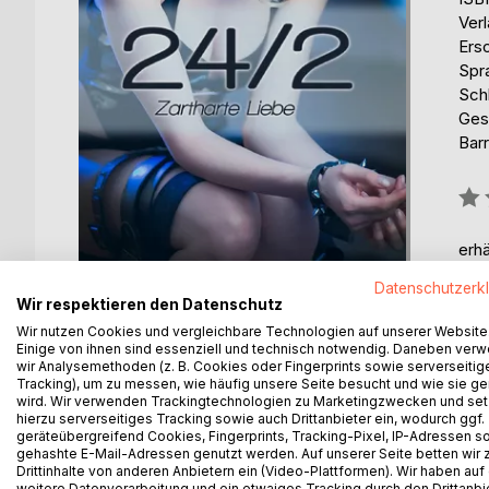
Ver
Ers
Spr
Sch
Ges
Barr
Bew
0%
erhä
Datenschutzerk
Wir respektieren den Datenschutz
Wir nutzen Cookies und vergleichbare Technologien auf unserer Website
Einige von ihnen sind essenziell und technisch notwendig. Daneben ver
wir Analysemethoden (z. B. Cookies oder Fingerprints sowie serverseitig
Tracking), um zu messen, wie häufig unsere Seite besucht und wie sie ge
BESCHREIBUNG
AUTOR/IN
PRESSES
wird. Wir verwenden Trackingtechnologien zu Marketingzwecken und se
hierzu serverseitiges Tracking sowie auch Drittanbieter ein, wodurch ggf.
geräteübergreifend Cookies, Fingerprints, Tracking-Pixel, IP-Adressen s
gehashte E-Mail-Adressen genutzt werden. Auf unserer Seite betten wir
Zweimal vierundzwanzig Stunden, Woche für Woche.
Drittinhalte von anderen Anbietern ein (Video-Plattformen). Wir haben auf
Dominanz und Unterwerfung. Erfüllte Wochenende
weitere Datenverarbeitung und ein etwaiges Tracking durch den Drittanbi