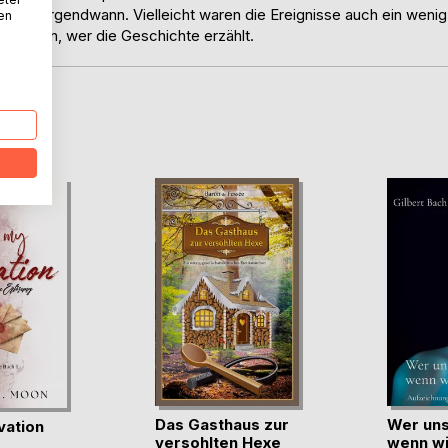
o und irgendwann. Vielleicht waren die Ereignisse auch ein wenig
nen
arauf an, wer die Geschichte erzählt.
D
Das Gasthaus zur
Wer uns
vation
versohlten Hexe
wenn wi