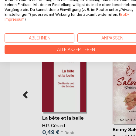
Geschichte hat sich genau so zugetragen: Irgendw
keinen Einfluss. Mit deiner Einstellung willigst du in die oben beschriebe
Vorgänge ein. Du kannst deine Einwilligung (z. B. im Footer unter „Privacy-
anders, die Details sind immer andere. Es kommt d
Einstellungen“) jederzeit mit Wirkung für die Zukunft widerrufen. (
BoD-
Impressum
)
WEITERE TITEL BEI
Bo
ABLEHNEN
ANPASSEN
ALLE AKZEPTIEREN
La bête et la belle
H.R. Gérard
 Diary
Be my Sal
0,49 €
E-Book