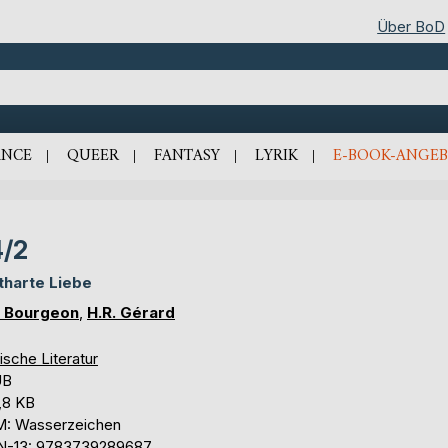
Über BoD
NCE
QUEER
FANTASY
LYRIK
E-BOOK-ANGEB
/2
tharte Liebe
 Bourgeon
,
H.R. Gérard
ische Literatur
UB
,8 KB
: Wasserzeichen
N-13: 9783739289687