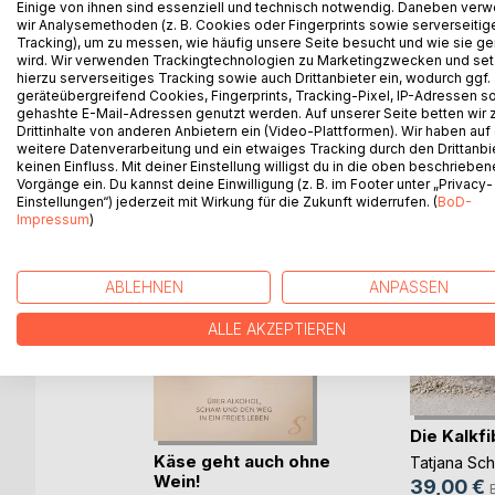
aufdeckt und es somit leichter wird, die Beziehu
Einige von ihnen sind essenziell und technisch notwendig. Daneben ver
wir Analysemethoden (z. B. Cookies oder Fingerprints sowie serverseitig
lernt.
Tracking), um zu messen, wie häufig unsere Seite besucht und wie sie ge
wird. Wir verwenden Trackingtechnologien zu Marketingzwecken und se
hierzu serverseitiges Tracking sowie auch Drittanbieter ein, wodurch ggf.
geräteübergreifend Cookies, Fingerprints, Tracking-Pixel, IP-Adressen s
gehashte E-Mail-Adressen genutzt werden. Auf unserer Seite betten wir
WEITERE TITEL BEI
Bo
Drittinhalte von anderen Anbietern ein (Video-Plattformen). Wir haben auf
weitere Datenverarbeitung und ein etwaiges Tracking durch den Drittanbi
keinen Einfluss. Mit deiner Einstellung willigst du in die oben beschriebe
Vorgänge ein. Du kannst deine Einwilligung (z. B. im Footer unter „Privacy-
Einstellungen“) jederzeit mit Wirkung für die Zukunft widerrufen. (
BoD-
Impressum
)
ABLEHNEN
ANPASSEN
ALLE AKZEPTIEREN
Die Kalkfi
uide für
Käse geht auch ohne
Tatjana Sc
ter
Wein!
39,00 €