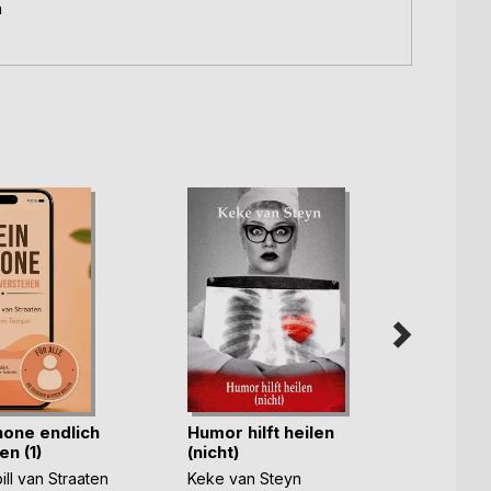
n
hone endlich
Humor hilft heilen
Mit ei
n (1)
(nicht)
Ewigk
ill van Straaten
Keke van Steyn
Manfr