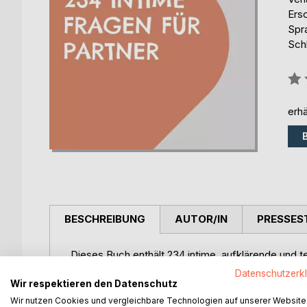
Ers
Spr
Schl
Bew
0%
erhä
BESCHREIBUNG
AUTOR/IN
PRESSES
Dieses Buch enthält 234 intime, aufklärende und te
Partner interessant sind.
Datenschutzerk
Das Buch verzichtet bewusst auf Felder, in denen 
Wir respektieren den Datenschutz
dass sich die Partner über die Fragen in ein Ges
Wir nutzen Cookies und vergleichbare Technologien auf unserer Website