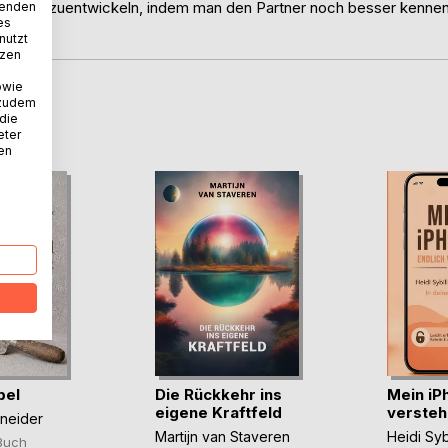
ng weiterzuentwickeln, indem man den Partner noch besser kenne
wenden
es
nutzt
tzen
owie
 zudem
D
 die
eter
nen
bel
Die Rückkehr ins
Mein iP
eigene Kraftfeld
verstehe
hneider
Martijn van Staveren
Heidi Syb
Buch