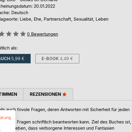
cheinungsdatum: 20.01.2022
ache: Deutsch
agworte: Liebe, Ehe, Partnerschaft, Sexualität, Leben
ertung::
0
Bewertungen
ltlich als:
BUCH
5,99 €
E-BOOK
4,49 €
TIMMEN
REZENSIONEN
ils auch frivole Fragen, deren Antworten mit Sicherheit für jeden
lärung
man die Fragen schriftlich beantworten kann. Ziel des Buches ist,
präch begeben, dass verborgene Interessen und Fantasien
.