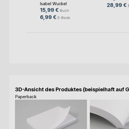
orn
Isabel Wuckel
28,99 €
15,99 €
Buch
6,99 €
ok
E-Book
3D-Ansicht des Produktes (beispielhaft auf 
Paperback