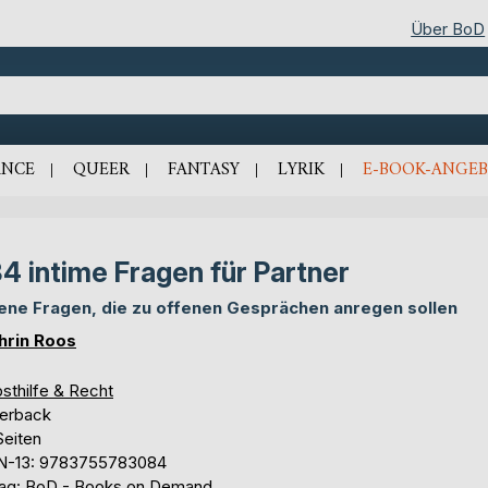
Über BoD
NCE
QUEER
FANTASY
LYRIK
E-BOOK-ANGEB
4 intime Fragen für Partner
ene Fragen, die zu offenen Gesprächen anregen sollen
hrin Roos
sthilfe & Recht
erback
Seiten
N-13: 9783755783084
lag: BoD - Books on Demand