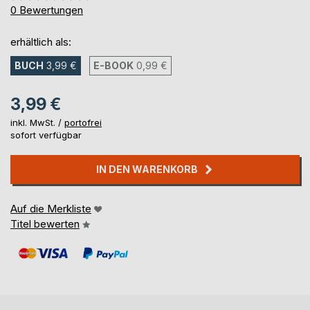
0%
0
Bewertungen
erhältlich als:
BUCH
3,99 €
E-BOOK
0,99 €
3,99 €
inkl. MwSt. /
portofrei
sofort verfügbar
IN DEN WARENKORB
Auf die Merkliste
Titel bewerten