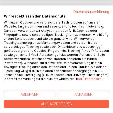
BESCHREIBUNG
Datenschutzerklärung
Wir respektieren den Datenschutz
Dieses Buch enthält 23 Lyriktexte / verständliche
Wir nutzen Cookies und vergleichbare Technologien auf unserer
Website. Einige von ihnen sind essenziell und technisch notwendig.
Prosagedichte von BukTom Bloch aka Burkhard Tomm-
Daneben verwenden wir Analysemethoden (z. B. Cookies oder
Bub, M. A., die vollständig im QR Code verfasst, bzw.
Fingerprints sowie serverseitiges Tracking), um zu messen, wie häufig
abgebildet wurden.
unsere Seite besucht und wie sie genutzt wird. Wir verwenden
Trackingtechnologien zu Marketingzwecken und setzen hierzu
serverseitiges Tracking sowie auch Drittanbieter ein, wodurch ggf.
Der QR-Code (englisch: Quick Response, "schnelle
geräteübergreifend Cookies, Fingerprints, Tracking-Pixel, IP-Adressen
Antwort" Markenbegriff "QR Code") ist ein
sowie gehashte E-Mail-Adressen genutzt werden. Auf unserer Seite
zweidimensionaler Code, der von der japanischenFirma
betten wir zudem Drittinhalte von anderen Anbietern ein (Video-
Plattformen). Wir haben auf die weitere Datenverarbeitung und ein
Denso Wave um 1994 entwickelt wurde. Die Verwendung
etwaiges Tracking durch den Drittanbieter keinen Einfluss. Mit deiner
des QR-Codes ist lizenz- und kostenfrei.
Einstellung willigst du in die oben beschriebenen Vorgänge ein. Du
kannst deine Einwilligung (z. B. im Footer unter „Privacy-Einstellungen“)
jederzeit mit Wirkung für die Zukunft widerrufen. (
BoD-Impressum
)
Erstellt mit der Seite: http://goqr.me/
Prüfbar / lesbar u. a. über die Seite:
ABLEHNEN
ANPASSEN
http://zxing.org/w/decode.jspx
ALLE AKZEPTIEREN
Und natürlich mit einer Barcode-App via Smartphone /
Handy!