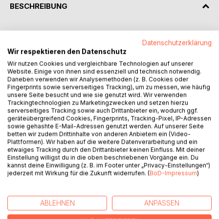
BESCHREIBUNG
Eti tri dokumenta, dokument o pogodnoy voyne,
Datenschutzerklärung
budushchaya voyna, chislennost' naseleniya stran,
Wir respektieren den Datenschutz
sanktsionirovano VVS SSHA, NASA, TSRU, FBR, DARPA, ...
Wir nutzen Cookies und vergleichbare Technologien auf unserer
vse oni ukazyvayut odin i tot zhe god finala: 2025. God
Website. Einige von ihnen sind essenziell und technisch notwendig.
planiruyemogo ustanovleniya Novogo mirovogo poryadka
Daneben verwenden wir Analysemethoden (z. B. Cookies oder
(NWO).
Fingerprints sowie serverseitiges Tracking), um zu messen, wie häufig
unsere Seite besucht und wie sie genutzt wird. Wir verwenden
Iskusstvennyy intellekt, transgumanizm, geoinzheneriya,
Trackingtechnologien zu Marketingzwecken und setzen hierzu
nanotekhnologii, gennaya inzheneriya, massovaya
serverseitiges Tracking sowie auch Drittanbieter ein, wodurch ggf.
psikhologiya, manipulirovaniye soznaniyem,
geräteübergreifend Cookies, Fingerprints, Tracking-Pixel, IP-Adressen
biologicheskoye oruzhiye i 5G sluzhat dlya kontrolya i
sowie gehashte E-Mail-Adressen genutzt werden. Auf unserer Seite
betten wir zudem Drittinhalte von anderen Anbietern ein (Video-
manipulirovaniya naseleniyem i obespecheniya perekhoda
Plattformen). Wir haben auf die weitere Datenverarbeitung und ein
k NWO. «Koronnyy gripp» 2020 goda ispol'zuyetsya dlya
etwaiges Tracking durch den Drittanbieter keinen Einfluss. Mit deiner
rasprostraneniya strakha i paniki sredi naseleniya, chtoby
Einstellung willigst du in die oben beschriebenen Vorgänge ein. Du
kannst deine Einwilligung (z. B. im Footer unter „Privacy-Einstellungen“)
oni soglasilis' s massovym sokrashcheniyem prav na
jederzeit mit Wirkung für die Zukunft widerrufen. (
BoD-Impressum
)
svobodu.
Molodoye pokoleniye stalkivayetsya s khudshey sud'boy,
chem voyennoye pokoleniye 1939-45 godov, yesli my ne
ABLEHNEN
ANPASSEN
budem soprotivlyat'sya.