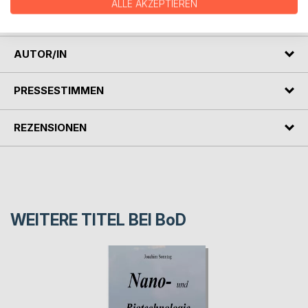
Sud'ba imeyet imya: Transgumanizm i 5G. Yest' li yeshche
ALLE AKZEPTIEREN
shans ostanovit' etot protsess?
AUTOR/IN
PRESSESTIMMEN
REZENSIONEN
WEITERE TITEL BEI
BoD