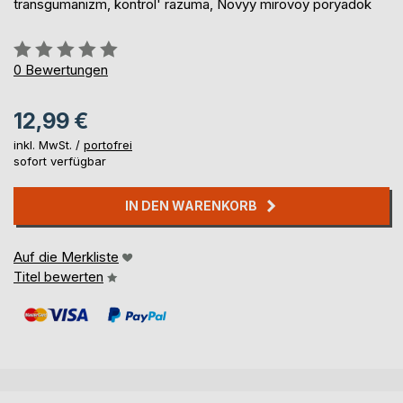
transgumanizm, kontrol' razuma, Novyy mirovoy poryadok
Bewertung::
0%
0
Bewertungen
12,99 €
inkl. MwSt. /
portofrei
sofort verfügbar
IN DEN WARENKORB
Auf die Merkliste
Titel bewerten