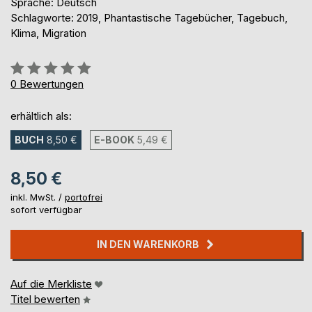
Sprache: Deutsch
Schlagworte: 2019, Phantastische Tagebücher, Tagebuch,
Klima, Migration
Bewertung::
0%
0
Bewertungen
erhältlich als:
BUCH
8,50 €
E-BOOK
5,49 €
8,50 €
inkl. MwSt. /
portofrei
sofort verfügbar
IN DEN WARENKORB
Auf die Merkliste
Titel bewerten