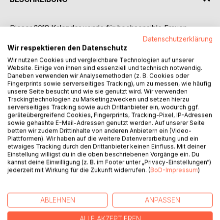
Dieser 2018 Kalender wurde für hochsensible Frauen
entwickelt. Mit viel Liebe zum Detail, gemalten Bildern,
Datenschutzerklärung
inspirierenden Fragen und Monatsblättern werden die
Wir respektieren den Datenschutz
Leserinnen ermutigt, ihre Träume und Wünsche zu
Wir nutzen Cookies und vergleichbare Technologien auf unserer
Website. Einige von ihnen sind essenziell und technisch notwendig.
verwirklichen. Der Kalender ist auf hochwertigem Papier
Daneben verwenden wir Analysemethoden (z. B. Cookies oder
und vielen farbigen Seiten gedruckt. Der Jahresplaner lädt
Fingerprints sowie serverseitiges Tracking), um zu messen, wie häufig
ein zum Schreiben, Träumen und hilft praktisch beim
unsere Seite besucht und wie sie genutzt wird. Wir verwenden
Zeitmanagement.
Trackingtechnologien zu Marketingzwecken und setzen hierzu
serverseitiges Tracking sowie auch Drittanbieter ein, wodurch ggf.
geräteübergreifend Cookies, Fingerprints, Tracking-Pixel, IP-Adressen
Mit Hilfe dieses Jahresplaners werden die Leserinnen:
sowie gehashte E-Mail-Adressen genutzt werden. Auf unserer Seite
* Klarheit über Deine Bedürfnisse finden
betten wir zudem Drittinhalte von anderen Anbietern ein (Video-
Plattformen). Wir haben auf die weitere Datenverarbeitung und ein
* eigene Ziele und Visionen definieren
etwaiges Tracking durch den Drittanbieter keinen Einfluss. Mit deiner
* ihre Kreativität zum Blühen bringen
Einstellung willigst du in die oben beschriebenen Vorgänge ein. Du
* Blockaden beim Manifestieren auflösen
kannst deine Einwilligung (z. B. im Footer unter „Privacy-Einstellungen“)
jederzeit mit Wirkung für die Zukunft widerrufen. (
BoD-Impressum
)
* die Schätze aus dem Jahr 2017 bergen
* Ziele realisieren
* sich besser abgrenzen
ABLEHNEN
ANPASSEN
* ihre Intuition stärken
* selbstbewusst zu sich stehen
ALLE AKZEPTIEREN