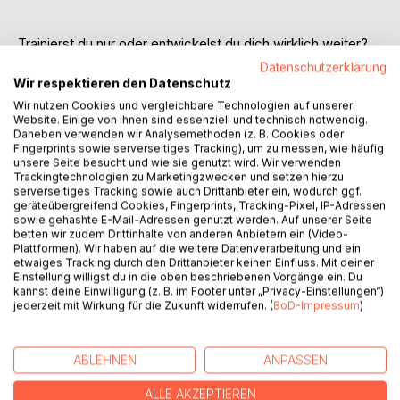
Trainierst du nur oder entwickelst du dich wirklich weiter?
Viele Sportler:innen trainieren regelmäßig, doch spüren
Datenschutzerklärung
kaum Fortschritt. Oft fehlen fundierte Grundlagen, um
Wir respektieren den Datenschutz
Trainingsprozesse wirklich zu verstehen und individuell zu
Wir nutzen Cookies und vergleichbare Technologien auf unserer
gestalten.
Website. Einige von ihnen sind essenziell und technisch notwendig.
Daneben verwenden wir Analysemethoden (z. B. Cookies oder
"200 Gramm Trainings-DNA" liefert eine fundierte und
Fingerprints sowie serverseitiges Tracking), um zu messen, wie häufig
zugleich praxisnahe Antwort auf diese Herausforderung.
unsere Seite besucht und wie sie genutzt wird. Wir verwenden
Faribors Saberi verbindet wissenschaftliche Erkenntnisse
Trackingtechnologien zu Marketingzwecken und setzen hierzu
serverseitiges Tracking sowie auch Drittanbieter ein, wodurch ggf.
mit 25 Jahren Coaching-Erfahrung und macht deutlich: Es
geräteübergreifend Cookies, Fingerprints, Tracking-Pixel, IP-Adressen
gibt nicht den perfekten Trainingsplan, aber einen
sowie gehashte E-Mail-Adressen genutzt werden. Auf unserer Seite
persönlichen Weg zur nachhaltigen Leistungssteigerung.
betten wir zudem Drittinhalte von anderen Anbietern ein (Video-
Das Buch bietet einen sportartenübergreifenden Blick auf
Plattformen). Wir haben auf die weitere Datenverarbeitung und ein
etwaiges Tracking durch den Drittanbieter keinen Einfluss. Mit deiner
Trainingsplanung, Energiestoffwechsel, Regeneration und
Einstellung willigst du in die oben beschriebenen Vorgänge ein. Du
Motivation. Es erklärt komplexe Konzepte verständlich,
kannst deine Einwilligung (z. B. im Footer unter „Privacy-Einstellungen“)
hinterfragt gängige Mythen und zeigt, wie individuelles,
jederzeit mit Wirkung für die Zukunft widerrufen. (
BoD-Impressum
)
bewusstes Training wirklich funktioniert und das ganz ohne
dogmatische Vorgaben.
ABLEHNEN
ANPASSEN
Erzählerisch, reflektiert und fundiert richtet sich dieses
Buch an Hobbysportler:innen, Trainer:innen, die ihr Training
ALLE AKZEPTIEREN
tiefer verstehen und gezielt weiterentwickeln möchten.