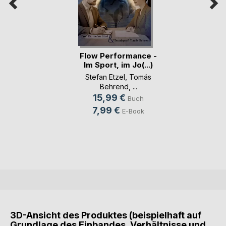
Flow Performance -
Im Sport, im Jo(...)
Stefan Etzel
,
Tomás
Behrend
, ...
15,99 €
Buch
7,99 €
E-Book
3D-Ansicht des Produktes (beispielhaft auf
Grundlage des Einbandes, Verhältnisse und