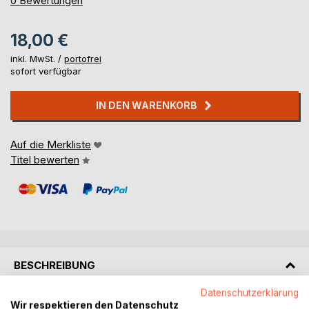
0
Bewertungen
18,00 €
inkl. MwSt. /
portofrei
sofort verfügbar
IN DEN WARENKORB
Auf die Merkliste
Titel bewerten
BESCHREIBUNG
Datenschutzerklärung
Lukas sucht nach Antworten in seiner Familiengeschichte,
Wir respektieren den Datenschutz