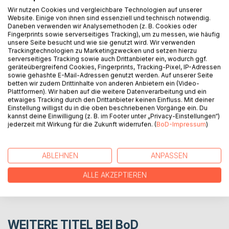
Victor versteht nicht woher der Johnny Walker kommt und
Wir nutzen Cookies und vergleichbare Technologien auf unserer
Leila wird nie deutsch genug sein. Das Schicksalsjahr 1989
Website. Einige von ihnen sind essenziell und technisch notwendig.
Daneben verwenden wir Analysemethoden (z. B. Cookies oder
markiert den Wendepunkt für die in Deutschland lebenden
Fingerprints sowie serverseitiges Tracking), um zu messen, wie häufig
Menschen und wirft Fragen auf, dessen Antworten bis
unsere Seite besucht und wie sie genutzt wird. Wir verwenden
heute Leerstellen hinterlassen. Was bleibt, ist ein Mosaik
Trackingtechnologien zu Marketingzwecken und setzen hierzu
serverseitiges Tracking sowie auch Drittanbieter ein, wodurch ggf.
aus Eindrücken, Erinnerungen und Geschichten, die in
geräteübergreifend Cookies, Fingerprints, Tracking-Pixel, IP-Adressen
Zukunft vielleicht zusammen ein Ganzes ergeben.
sowie gehashte E-Mail-Adressen genutzt werden. Auf unserer Seite
betten wir zudem Drittinhalte von anderen Anbietern ein (Video-
Plattformen). Wir haben auf die weitere Datenverarbeitung und ein
etwaiges Tracking durch den Drittanbieter keinen Einfluss. Mit deiner
AUTOR/IN
Einstellung willigst du in die oben beschriebenen Vorgänge ein. Du
kannst deine Einwilligung (z. B. im Footer unter „Privacy-Einstellungen“)
jederzeit mit Wirkung für die Zukunft widerrufen. (
BoD-Impressum
)
PRESSESTIMMEN
REZENSIONEN
ABLEHNEN
ANPASSEN
ALLE AKZEPTIEREN
WEITERE TITEL BEI
BoD