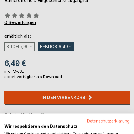
Barrierefreiheit: Eingeschränkt zugänglich
Bewertung::
0%
0
Bewertungen
erhältlich als:
BUCH
7,90 €
E-BOOK
6,49 €
6,49 €
inkl. MwSt.
sofort verfügbar als Download
IN DEN WARENKORB
Auf die Merkliste
Titel bewerten
Datenschutzerklärung
Wir respektieren den Datenschutz
Wir nutzen Cookies und vergleichbare Technologien auf unserer