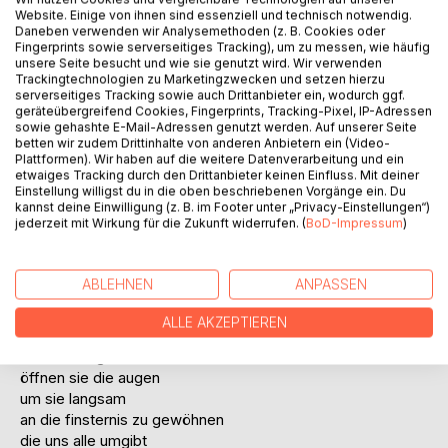
Website. Einige von ihnen sind essenziell und technisch notwendig.
Daneben verwenden wir Analysemethoden (z. B. Cookies oder
Fingerprints sowie serverseitiges Tracking), um zu messen, wie häufig
unsere Seite besucht und wie sie genutzt wird. Wir verwenden
Trackingtechnologien zu Marketingzwecken und setzen hierzu
serverseitiges Tracking sowie auch Drittanbieter ein, wodurch ggf.
BESCHREIBUNG
geräteübergreifend Cookies, Fingerprints, Tracking-Pixel, IP-Adressen
sowie gehashte E-Mail-Adressen genutzt werden. Auf unserer Seite
betten wir zudem Drittinhalte von anderen Anbietern ein (Video-
Plattformen). Wir haben auf die weitere Datenverarbeitung und ein
die abgründe der menschlichen seele sind das thema
etwaiges Tracking durch den Drittanbieter keinen Einfluss. Mit deiner
dieses buches
Einstellung willigst du in die oben beschriebenen Vorgänge ein. Du
kannst deine Einwilligung (z. B. im Footer unter „Privacy-Einstellungen“)
reduziert in form und inhalt
jederzeit mit Wirkung für die Zukunft widerrufen. (
BoD-Impressum
)
auf das notwendige
das wesentliche
lassen sie sich hineinfallen
ABLEHNEN
ANPASSEN
und erkennen sie die tiefen
in denen wir uns alle begegnen
ALLE AKZEPTIEREN
orte fremd und doch bekannt
menschen grausam vertraut
öffnen sie die augen
um sie langsam
an die finsternis zu gewöhnen
die uns alle umgibt