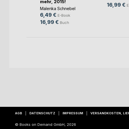
ter
mehr, 2015!
16,99 €
E
Malenka Schnebel
6,49 €
ok
E-Book
16,99 €
h
Buch
AGB
DATENSCHUTZ
IMPRESSUM
VERSANDKOSTEN, LIE
© Books on Demand GmbH, 2026