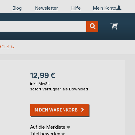
Blog
Newsletter
Hilfe
Mein Konto
Mein Wa
OTE %
12,99 €
inkl. MwSt.
sofort verfügbar als Download
IN DEN WARENKORB
Auf die Merkliste
Titel bewerten