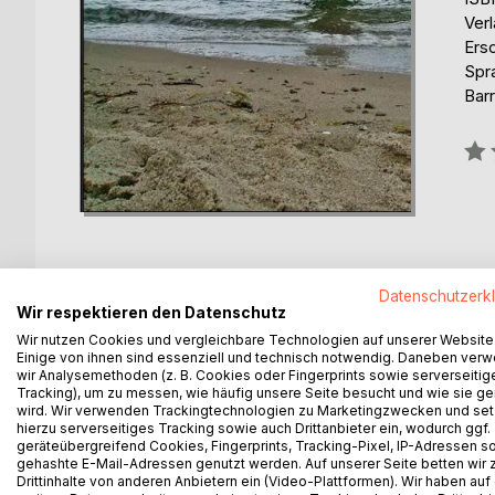
Ver
Ers
Spr
Barr
Bew
0%
Datenschutzerk
Wir respektieren den Datenschutz
BESCHREIBUNG
AUTOR/IN
PRESSES
Wir nutzen Cookies und vergleichbare Technologien auf unserer Website
Einige von ihnen sind essenziell und technisch notwendig. Daneben ver
wir Analysemethoden (z. B. Cookies oder Fingerprints sowie serverseitig
Umzug von München nach Berlin. Der Vater geht na
Tracking), um zu messen, wie häufig unsere Seite besucht und wie sie ge
sich. Sie wohnen in Siegmundshof, im Studentenhe
wird. Wir verwenden Trackingtechnologien zu Marketingzwecken und se
Schülerladen und die Freundinnen sind der Spielpla
hierzu serverseitiges Tracking sowie auch Drittanbieter ein, wodurch ggf.
geräteübergreifend Cookies, Fingerprints, Tracking-Pixel, IP-Adressen s
Westberlin eine große Stadt wird kindlich entdeck
gehashte E-Mail-Adressen genutzt werden. Auf unserer Seite betten wir
der U- und S-Bahn.
Drittinhalte von anderen Anbietern ein (Video-Plattformen). Wir haben auf