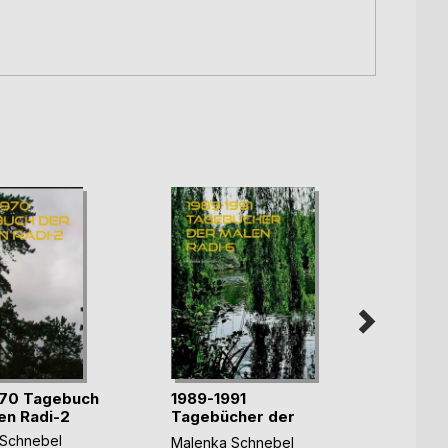
970 Tagebuch
1989-1991
2010-
en Radi-2
Tagebücher der
der P
Malen Radi-6
Schnebel
Malen
Malenka Schnebel