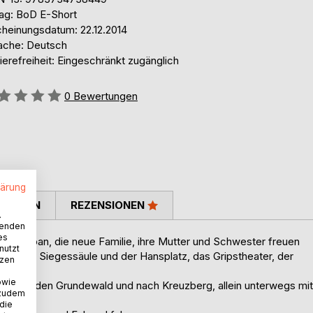
lag: BoD E-Short
cheinungsdatum: 22.12.2014
ache: Deutsch
ierefreiheit: Eingeschränkt zugänglich
ertung::
0
Bewertungen
lärung
TIMMEN
REZENSIONEN
.
wenden
es
ch Japan, die neue Familie, ihre Mutter und Schwester freuen
nutzt
im. Die Siegessäule und der Hansplatz, das Gripstheater, der
tzen
tz.
owie
t. Bis in den Grundewald und nach Kreuzberg, allein unterwegs mit
 zudem
 die