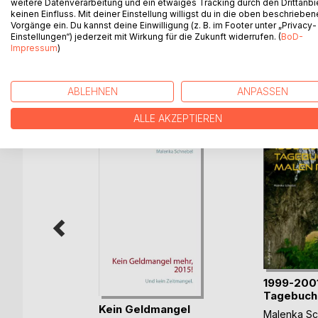
Eine freie Jugend, mit Ballett- und Klavierstunden,
weitere Datenverarbeitung und ein etwaiges Tracking durch den Drittanbi
keinen Einfluss. Mit deiner Einstellung willigst du in die oben beschriebe
Vorgänge ein. Du kannst deine Einwilligung (z. B. im Footer unter „Privacy-
Dann vom Chor, bis zur pollitischen Schüler- und Th
Einstellungen“) jederzeit mit Wirkung für die Zukunft widerrufen. (
BoD-
Impressum
)
WEITERE TITEL BEI
Bo
ABLEHNEN
ANPASSEN
ALLE AKZEPTIEREN
1999-200
Tagebuch
Radi-9
Kein Geldmangel
Malenka Sc