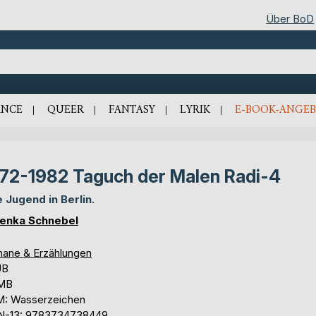
Über BoD
NCE
QUEER
FANTASY
LYRIK
E-BOOK-ANGEB
72-1982 Taguch der Malen Radi-4
e Jugend in Berlin.
enka Schnebel
ane & Erzählungen
UB
 MB
: Wasserzeichen
N-13: 9783734738449