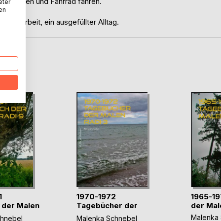
 mit Reiten und Fahrrad fahren.
eter
nen
eaterarbeit, ein ausgefüllter Alltag.
D
1
1970-1972
1965-1
 der Malen
Tagebücher der
der Mal
Malen Radi-3
Malenka 
hnebel
Malenka Schnebel