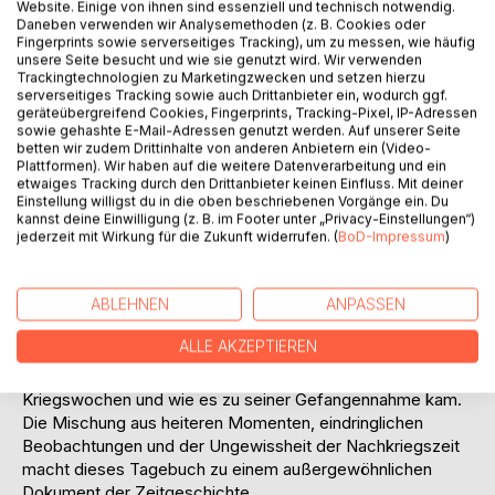
Website. Einige von ihnen sind essenziell und technisch notwendig.
Daneben verwenden wir Analysemethoden (z. B. Cookies oder
Fingerprints sowie serverseitiges Tracking), um zu messen, wie häufig
unsere Seite besucht und wie sie genutzt wird. Wir verwenden
Trackingtechnologien zu Marketingzwecken und setzen hierzu
serverseitiges Tracking sowie auch Drittanbieter ein, wodurch ggf.
geräteübergreifend Cookies, Fingerprints, Tracking-Pixel, IP-Adressen
BESCHREIBUNG
sowie gehashte E-Mail-Adressen genutzt werden. Auf unserer Seite
betten wir zudem Drittinhalte von anderen Anbietern ein (Video-
Plattformen). Wir haben auf die weitere Datenverarbeitung und ein
etwaiges Tracking durch den Drittanbieter keinen Einfluss. Mit deiner
Dieses Buch enthält die Tagebuchaufzeichnungen meines
Einstellung willigst du in die oben beschriebenen Vorgänge ein. Du
Großvaters Dr. Fritz Traxel (Dr. phil., Offizier), die er 1945 -
kannst deine Einwilligung (z. B. im Footer unter „Privacy-Einstellungen“)
1946 währen seiner englischen Kriegsgefangenschaft
jederzeit mit Wirkung für die Zukunft widerrufen. (
BoD-Impressum
)
verfasste. Mit seiner unverwechselbaren Art zu schreiben -
ehrlich, humorvoll und tief bewegend - beschreibt er den
ABLEHNEN
ANPASSEN
Alltag im Lager, geprägt von Hoffnung, Entbehrung und der
ständigen Sorge um seine Familie.
ALLE AKZEPTIEREN
In einem persönlichen Rückblick schildert er die
dramatische Lage in Dortmund (Ruhrgebiet) in den letzten
Kriegswochen und wie es zu seiner Gefangennahme kam.
Die Mischung aus heiteren Momenten, eindringlichen
Beobachtungen und der Ungewissheit der Nachkriegszeit
macht dieses Tagebuch zu einem außergewöhnlichen
Dokument der Zeitgeschichte.