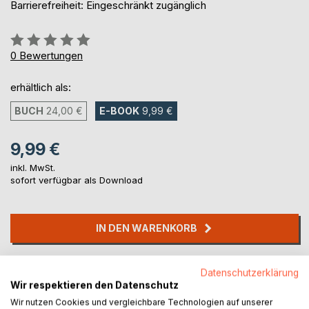
Barrierefreiheit: Eingeschränkt zugänglich
Bewertung::
0%
0
Bewertungen
erhältlich als:
BUCH
24,00 €
E-BOOK
9,99 €
9,99 €
inkl. MwSt.
sofort verfügbar als Download
IN DEN WARENKORB
Auf die Merkliste
Datenschutzerklärung
Titel bewerten
Wir respektieren den Datenschutz
Wir nutzen Cookies und vergleichbare Technologien auf unserer