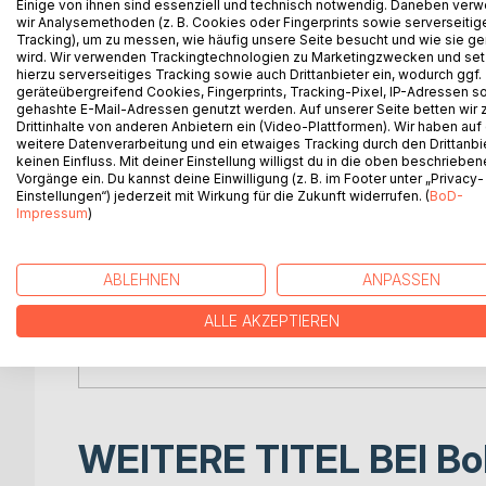
Einige von ihnen sind essenziell und technisch notwendig. Daneben ver
Auswertung von 379 Tagesbefehlen, Befehlen und 
wir Analysemethoden (z. B. Cookies oder Fingerprints sowie serverseitig
Feldzuges wirklich beschäftigte.
Tracking), um zu messen, wie häufig unsere Seite besucht und wie sie ge
Detailliert eingegangen wird dabei auf die Theme
wird. Wir verwenden Trackingtechnologien zu Marketingzwecken und se
hierzu serverseitiges Tracking sowie auch Drittanbieter ein, wodurch ggf.
Geschäftsgang
geräteübergreifend Cookies, Fingerprints, Tracking-Pixel, IP-Adressen s
Organisation der Truppen
gehashte E-Mail-Adressen genutzt werden. Auf unserer Seite betten wir
Uniformierung und Ausrüstung
Drittinhalte von anderen Anbietern ein (Video-Plattformen). Wir haben auf
weitere Datenverarbeitung und ein etwaiges Tracking durch den Drittanbi
Verpflegung
keinen Einfluss. Mit deiner Einstellung willigst du in die oben beschriebe
Medizinische Versorgung
Vorgänge ein. Du kannst deine Einwilligung (z. B. im Footer unter „Privacy-
Geldversorgung
Einstellungen“) jederzeit mit Wirkung für die Zukunft widerrufen. (
BoD-
Impressum
)
Geistliche Versorgung
Marschsachen und Feldwachen
Exerzierübungen und sonstige Dienste
ABLEHNEN
ANPASSEN
Auszeichnungen
Bestrafungen
ALLE AKZEPTIEREN
Den Ausführungen in den Tagesbefehlen etc. werde
Larisch, Oppell, Frenzel etc.) gegenübergestellt.
WEITERE TITEL BEI
Bo