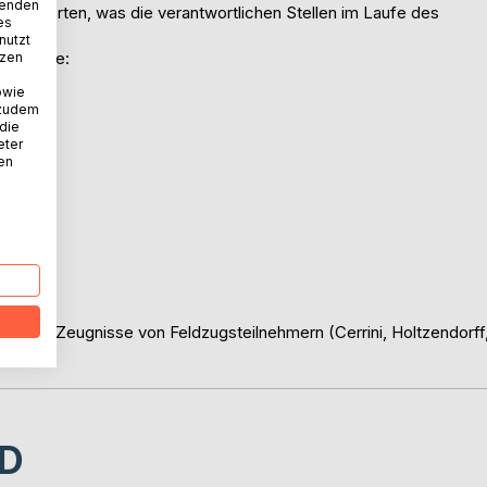
wenden
Rapporten, was die verantwortlichen Stellen im Laufe des
es
nutzt
nbereiche:
tzen
owie
 zudem
 die
eter
nen
n die Zeugnisse von Feldzugsteilnehmern (Cerrini, Holtzendorff
D