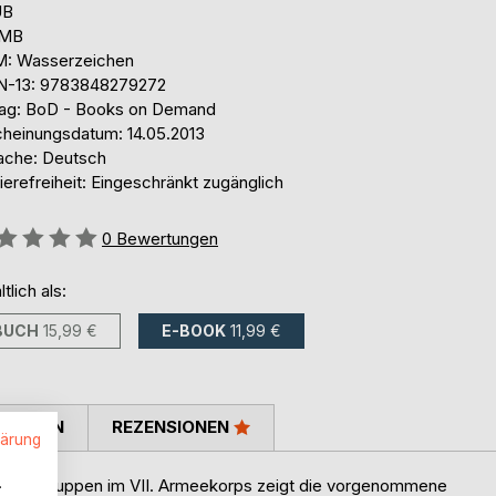
UB
 MB
: Wasserzeichen
N-13: 9783848279272
lag: BoD - Books on Demand
cheinungsdatum: 14.05.2013
ache: Deutsch
ierefreiheit: Eingeschränkt zugänglich
ertung::
0
Bewertungen
ltlich als:
BUCH
15,99 €
E-BOOK
11,99 €
TIMMEN
REZENSIONEN
lärung
.
ischen Truppen im VII. Armeekorps zeigt die vorgenommene