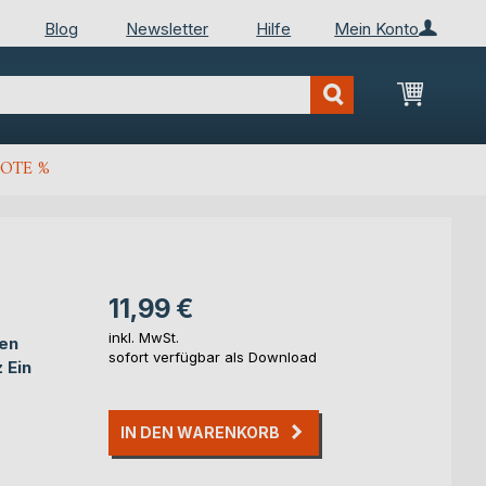
Blog
Newsletter
Hilfe
Mein Konto
Mein Wa
OTE %
11,99 €
inkl. MwSt.
den
sofort verfügbar als Download
 Ein
IN DEN WARENKORB