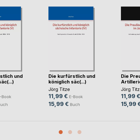
stlich und
Die kurfürstlich und
Die Pre
äc(...)
königlich säc(...)
Artilleri
Jörg Titze
Jörg Tit
11,99 €
11,99 
-Book
E-Book
15,99 €
15,99 
Buch
Buch