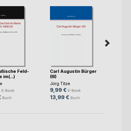
ußische Feld-
Carl Augustin Bürger
Carl 
e im(...)
(III)
Jörg T
ze
Jörg Titze
7,99
€
9,99 €
E-Book
E-Book
9,99
€
13,99 €
Buch
Buch