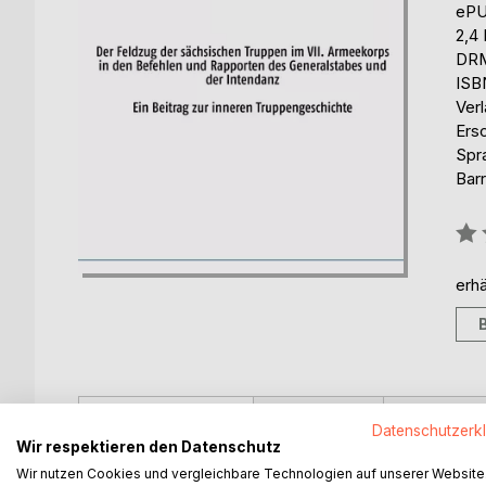
eP
2,4
DRM
ISB
Ver
Ers
Spr
Barr
Bew
0%
erhä
BESCHREIBUNG
AUTOR/IN
PRESSES
Datenschutzerk
Wir respektieren den Datenschutz
Wir nutzen Cookies und vergleichbare Technologien auf unserer Website
Nach einer Darstellung des Feldzuges der sächs