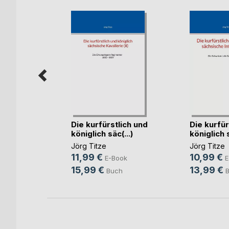
h
Die kurfürstlich und
Die kurfür
königlich säc(...)
königlich s
Jörg Titze
Jörg Titze
11,99 €
10,99 €
E-Book
E
ok
15,99 €
13,99 €
Buch
ch