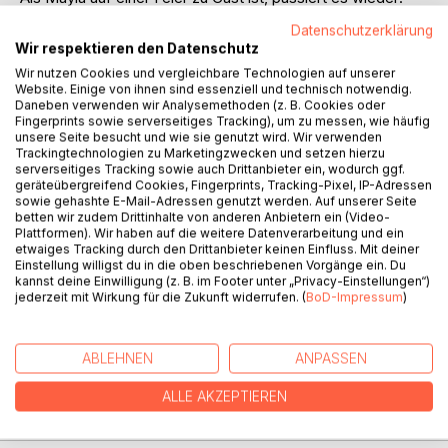
Eine Panikattacke bahnt sich an. Im Gästebad zieht sie sich
Datenschutzerklärung
vor der Welt und sich selbst zurück, als sie auf rätselhafte
Wir respektieren den Datenschutz
Weise die aufgeweckte Mira trifft.
Wir nutzen Cookies und vergleichbare Technologien auf unserer
Mira, die das Leben in bunteren Farben sieht und alle
Website. Einige von ihnen sind essenziell und technisch notwendig.
Gefühle mit offenen Armen empfängt. Mira, die so viel
Daneben verwenden wir Analysemethoden (z. B. Cookies oder
Fingerprints sowie serverseitiges Tracking), um zu messen, wie häufig
mehr Vertrauen in das Leben und sich selbst hat - und die
unsere Seite besucht und wie sie genutzt wird. Wir verwenden
Mayla doch ähnlicher ist als jeder andere Mensch.
Trackingtechnologien zu Marketingzwecken und setzen hierzu
serverseitiges Tracking sowie auch Drittanbieter ein, wodurch ggf.
Eine etwas andere Art des Kammerspiels in dem
geräteübergreifend Cookies, Fingerprints, Tracking-Pixel, IP-Adressen
sowie gehashte E-Mail-Adressen genutzt werden. Auf unserer Seite
ungewöhnlichen Setting einer Badewanne.
betten wir zudem Drittinhalte von anderen Anbietern ein (Video-
Eine einzigartige Reise durch Trauer, Vergebung und dem
Plattformen). Wir haben auf die weitere Datenverarbeitung und ein
Mut, sich selbst wieder kennenzulernen.
etwaiges Tracking durch den Drittanbieter keinen Einfluss. Mit deiner
Einstellung willigst du in die oben beschriebenen Vorgänge ein. Du
kannst deine Einwilligung (z. B. im Footer unter „Privacy-Einstellungen“)
jederzeit mit Wirkung für die Zukunft widerrufen. (
BoD-Impressum
)
AUTOR/IN
ABLEHNEN
ANPASSEN
PRESSESTIMMEN
ALLE AKZEPTIEREN
REZENSIONEN