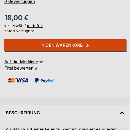
0%
0
Bewertungen
18,00 €
inkl. MwSt. /
portofrei
sofort verfügbar
IN DEN WARENKORB
Auf die Merkliste
Titel bewerten
BESCHREIBUNG
Als Mayla auf einer Feier zu Gast ist, passiert es wieder: