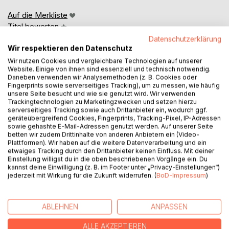
Auf die Merkliste
Titel bewerten
Datenschutzerklärung
Wir respektieren den Datenschutz
Wir nutzen Cookies und vergleichbare Technologien auf unserer
Website. Einige von ihnen sind essenziell und technisch notwendig.
Daneben verwenden wir Analysemethoden (z. B. Cookies oder
Fingerprints sowie serverseitiges Tracking), um zu messen, wie häufig
unsere Seite besucht und wie sie genutzt wird. Wir verwenden
Trackingtechnologien zu Marketingzwecken und setzen hierzu
BESCHREIBUNG
serverseitiges Tracking sowie auch Drittanbieter ein, wodurch ggf.
geräteübergreifend Cookies, Fingerprints, Tracking-Pixel, IP-Adressen
sowie gehashte E-Mail-Adressen genutzt werden. Auf unserer Seite
Auf dem Weg in meine eigene Selbstständigkeit habe ich
betten wir zudem Drittinhalte von anderen Anbietern ein (Video-
Plattformen). Wir haben auf die weitere Datenverarbeitung und ein
viele wertvolle Tipps und Tricks bekommen. Dieses
etwaiges Tracking durch den Drittanbieter keinen Einfluss. Mit deiner
Wissen möchte ich nun gerne an dich weitergeben.
Einstellung willigst du in die oben beschriebenen Vorgänge ein. Du
kannst deine Einwilligung (z. B. im Footer unter „Privacy-Einstellungen“)
jederzeit mit Wirkung für die Zukunft widerrufen. (
BoD-Impressum
)
Du findest in diesem Buch kleine Aufgaben für
zwischendurch und Gedankenansätze, die dein
Unternehmen Schritt für Schritt noch weiter nach Vorne
ABLEHNEN
ANPASSEN
bringen...
ALLE AKZEPTIEREN