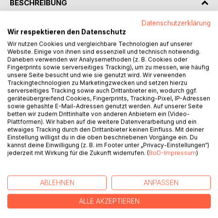
BESCHREIBUNG
Datenschutzerklärung
“Men don‘t write about feelings, this isn‘t manly. Men are
Wir respektieren den Datenschutz
hard, think logically, coherently and don‘t show any
Wir nutzen Cookies und vergleichbare Technologien auf unserer
feelings.” And yet they reach limits where this picture isn‘t
Website. Einige von ihnen sind essenziell und technisch notwendig.
Daneben verwenden wir Analysemethoden (z. B. Cookies oder
quite true anymore.
Fingerprints sowie serverseitiges Tracking), um zu messen, wie häufig
unsere Seite besucht und wie sie genutzt wird. Wir verwenden
When my wife died, precisely this picture was torn to
Trackingtechnologien zu Marketingzwecken und setzen hierzu
serverseitiges Tracking sowie auch Drittanbieter ein, wodurch ggf.
pieces. Looking for books written by men about this topic,
geräteübergreifend Cookies, Fingerprints, Tracking-Pixel, IP-Adressen
I wasn‘t able to find any. This is how this book came into
sowie gehashte E-Mail-Adressen genutzt werden. Auf unserer Seite
being. I wrote down my thoughts in the period before and
betten wir zudem Drittinhalte von anderen Anbietern ein (Video-
after my wife‘s death. Thoughts noted down by a person
Plattformen). Wir haben auf die weitere Datenverarbeitung und ein
etwaiges Tracking durch den Drittanbieter keinen Einfluss. Mit deiner
who is trying to regain control of his life, lead his life and
Einstellung willigst du in die oben beschriebenen Vorgänge ein. Du
show his four children the way.
kannst deine Einwilligung (z. B. im Footer unter „Privacy-Einstellungen“)
jederzeit mit Wirkung für die Zukunft widerrufen. (
BoD-Impressum
)
AUTOR/IN
ABLEHNEN
ANPASSEN
PRESSESTIMMEN
ALLE AKZEPTIEREN