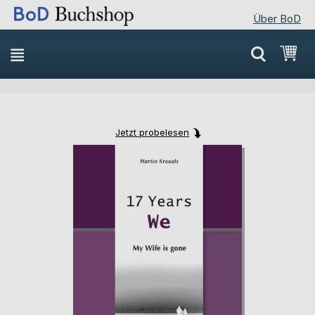
Über BoD
Direkt
Mei
zum
Inhalt
Jetzt probelesen
Skip
Skip
to
to
the
the
end
beginning
of
of
the
the
images
images
gallery
gallery