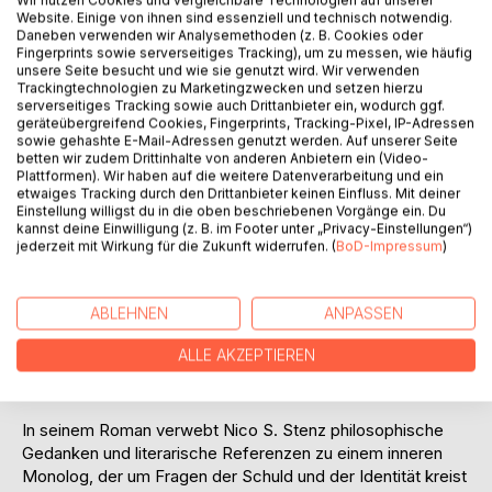
Website. Einige von ihnen sind essenziell und technisch notwendig.
Daneben verwenden wir Analysemethoden (z. B. Cookies oder
Fingerprints sowie serverseitiges Tracking), um zu messen, wie häufig
unsere Seite besucht und wie sie genutzt wird. Wir verwenden
Trackingtechnologien zu Marketingzwecken und setzen hierzu
serverseitiges Tracking sowie auch Drittanbieter ein, wodurch ggf.
geräteübergreifend Cookies, Fingerprints, Tracking-Pixel, IP-Adressen
BESCHREIBUNG
sowie gehashte E-Mail-Adressen genutzt werden. Auf unserer Seite
betten wir zudem Drittinhalte von anderen Anbietern ein (Video-
Plattformen). Wir haben auf die weitere Datenverarbeitung und ein
etwaiges Tracking durch den Drittanbieter keinen Einfluss. Mit deiner
Noch 14 Tage, dann wartet der elektrische Stuhl auf Joe.
Einstellung willigst du in die oben beschriebenen Vorgänge ein. Du
Während er der Vollstreckung des Urteils, das über ihn
kannst deine Einwilligung (z. B. im Footer unter „Privacy-Einstellungen“)
gesprochen wurde, entgegenblickt, bleibt ihm wenig mehr,
jederzeit mit Wirkung für die Zukunft widerrufen. (
BoD-Impressum
)
als sich in die Abgründe seiner Gedankenwelt zu stürzen:
Da ist das Verschwinden seines Vaters, das Ringen nicht
nur mit der eigenen Männlichkeit, sondern auch mit dem
ABLEHNEN
ANPASSEN
anderen Geschlecht, schließlich eine obsessive Liebe und
ALLE AKZEPTIEREN
der Mord, der ihn hinter Gitter brachte. Wie fügt man sich in
dieses Schicksal?
In seinem Roman verwebt Nico S. Stenz philosophische
Gedanken und literarische Referenzen zu einem inneren
Monolog, der um Fragen der Schuld und der Identität kreist