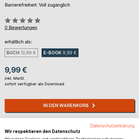
Barrierefreiheit: Voll zugänglich
Bewertung::
0%
0
Bewertungen
erhältlich als:
BUCH
13,99 €
E-BOOK
9,99 €
9,99 €
inkl. MwSt.
sofort verfügbar als Download
IN DEN WARENKORB
Auf die Merkliste
Datenschutzerklärung
Titel bewerten
Wir respektieren den Datenschutz
Wir nutzen Cookies und vergleichbare Technologien auf unserer