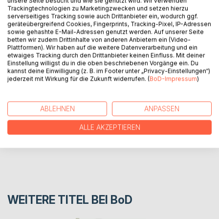
unsere Seite besucht und wie sie genutzt wird. Wir verwenden
Die Formulierung
Trackingtechnologien zu Marketingzwecken und setzen hierzu
dieser Regel durch David Hume erfolgte jedoch erst im 18.
serverseitiges Tracking sowie auch Drittanbieter ein, wodurch ggf.
Jahrhundert. Seither ist die Regel nie widerlegt worden, und
geräteübergreifend Cookies, Fingerprints, Tracking-Pixel, IP-Adressen
sowie gehashte E-Mail-Adressen genutzt werden. Auf unserer Seite
wir fassen sie als universelle Gegebenheit auf.
betten wir zudem Drittinhalte von anderen Anbietern ein (Video-
Richten wir uns strikte danach aus, so hat dies auch
Plattformen). Wir haben auf die weitere Datenverarbeitung und ein
Auswirkungen auf unser Verständnis von Raum und Zeit.
etwaiges Tracking durch den Drittanbieter keinen Einfluss. Mit deiner
Einstellung willigst du in die oben beschriebenen Vorgänge ein. Du
kannst deine Einwilligung (z. B. im Footer unter „Privacy-Einstellungen“)
jederzeit mit Wirkung für die Zukunft widerrufen. (
BoD-Impressum
)
AUTOR/IN
PRESSESTIMMEN
ABLEHNEN
ANPASSEN
ALLE AKZEPTIEREN
REZENSIONEN
WEITERE TITEL BEI
BoD