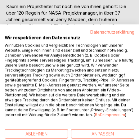
Kaum ein Projektleiter hat noch nie von ihnen gehört: Die
über 120 Regeln für NASA-Projektmanager, in über 37
Jahren gesammelt von Jerry Madden, dem früheren
Associate Director of Flight Projects im Goddard Space
Flight Center.
Datenschutzerklärung
Wir respektieren den Datenschutz
Doch wer hat sie wirklich alle verstanden?
So wertvoll diese Regeln auch sind, und so viel Erfahrung
Wir nutzen Cookies und vergleichbare Technologien auf unserer
Website. Einige von ihnen sind essenziell und technisch notwendig.
und Weisheit in ihnen auch gebündelt ist, so fremd und
Daneben verwenden wir Analysemethoden (z. B. Cookies oder
ungewohnt ist für die meisten von uns die ganz besondere
Fingerprints sowie serverseitiges Tracking), um zu messen, wie häufig
Projektlandschaft der NASA.
unsere Seite besucht und wie sie genutzt wird. Wir verwenden
Trackingtechnologien zu Marketingzwecken und setzen hierzu
So manch eine Regel wird erst vor dem Hintergrund des
serverseitiges Tracking sowie auch Drittanbieter ein, wodurch ggf.
Geflechts aus Behörde, Politik, Wissenschaftlern,
geräteübergreifend Cookies, Fingerprints, Tracking-Pixel, IP-Adressen
Steuerungsgremien und Industriekonzernen verständlich,
sowie gehashte E-Mail-Adressen genutzt werden. Auf unserer Seite
betten wir zudem Drittinhalte von anderen Anbietern ein (Video-
braucht gar den historischen oder technischen Hintergrund
Plattformen). Wir haben auf die weitere Datenverarbeitung und ein
zur Erklärung. Erst dann kann sie wirklich verstanden und
etwaiges Tracking durch den Drittanbieter keinen Einfluss. Mit deiner
anschließend auf die eigene, meist kleinere Projektwelt
Einstellung willigst du in die oben beschriebenen Vorgänge ein. Du
kannst deine Einwilligung (z. B. im Footer unter „Privacy-Einstellungen“)
übertragen werden.
jederzeit mit Wirkung für die Zukunft widerrufen. (
BoD-Impressum
)
Andrea Windolph und Alexander Blumenau von "Projekte
leicht gemacht" bieten daher in dieser kommentierten
Ausgabe eine zeit- und sinngemäße Übersetzung, ergänzt
ABLEHNEN
ANPASSEN
um lockere und zugleich leicht-verständliche