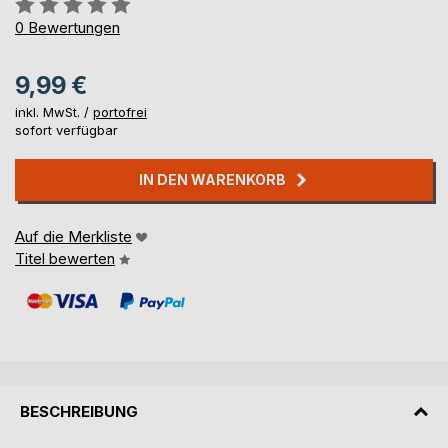
Bewertung::
0%
0
Bewertungen
9,99 €
inkl. MwSt. /
portofrei
sofort verfügbar
IN DEN WARENKORB
Auf die Merkliste
Titel bewerten
BESCHREIBUNG