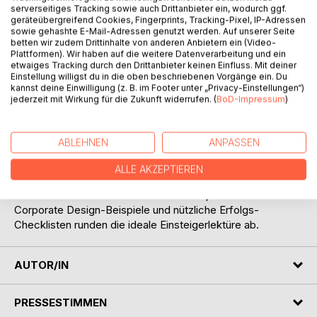
serverseitiges Tracking sowie auch Drittanbieter ein, wodurch ggf.
geräteübergreifend Cookies, Fingerprints, Tracking-Pixel, IP-Adressen
sowie gehashte E-Mail-Adressen genutzt werden. Auf unserer Seite
betten wir zudem Drittinhalte von anderen Anbietern ein (Video-
BESCHREIBUNG
Plattformen). Wir haben auf die weitere Datenverarbeitung und ein
etwaiges Tracking durch den Drittanbieter keinen Einfluss. Mit deiner
Einstellung willigst du in die oben beschriebenen Vorgänge ein. Du
kannst deine Einwilligung (z. B. im Footer unter „Privacy-Einstellungen“)
Dieses Buch bietet sowohl moderne Marketing- und
jederzeit mit Wirkung für die Zukunft widerrufen. (
BoD-Impressum
)
Vertriebstipps als auch hilfreiche Tricks zum Ausbau der
eigenen visionären Kraft. Im Vordergrund steht der
Gedanke, dass jeder erfolgreich wird, der selbst daran
ABLEHNEN
ANPASSEN
glaubt und liebt, was er tut. Ein ständiger Motivationsfaden
zieht sich durch die 12 kompakten Kapitel wie ein
ALLE AKZEPTIEREN
unterstützender Coach, der dem Leser als fachliche Stütze
und mentaler Anker zur Seite steht. Anspruchsvolle
Corporate Design-Beispiele und nützliche Erfolgs-
Checklisten runden die ideale Einsteigerlektüre ab.
AUTOR/IN
PRESSESTIMMEN