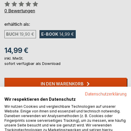
Bewertung::
0%
0
Bewertungen
erhältlich als:
BUCH
19,90 €
E-BOOK
14,99 €
14,99 €
inkl. MwSt.
sofort verfügbar als Download
IN DEN WARENKORB
Datenschutzerklärung
Wir respektieren den Datenschutz
Auf die Merkliste
Titel bewerten
Wir nutzen Cookies und vergleichbare Technologien auf unserer
Website. Einige von ihnen sind essenziell und technisch notwendig.
Daneben verwenden wir Analysemethoden (z. B. Cookies oder
Fingerprints sowie serverseitiges Tracking), um zu messen, wie häufig
unsere Seite besucht und wie sie genutzt wird. Wir verwenden
Trackingtechnologien zu Marketingzwecken und setzen hierzu