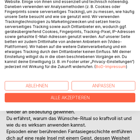
Website. Einige von ihnen sind essenziell und technisch notwendig.
Daneben verwenden wir Analysemethoden (z. B. Cookies oder
Fingerprints sowie serverseitiges Tracking), um zu messen, wie häufig
unsere Seite besucht und wie sie genutzt wird. Wir verwenden
Trackingtechnologien zu Marketingzwecken und setzen hierzu
serverseitiges Tracking sowie auch Drittanbieter ein, wodurch ggf.
geräteübergreifend Cookies, Fingerprints, Tracking-Pixel, IP-Adressen
sowie gehashte E-Mail-Adressen genutzt werden. Auf unserer Seite
betten wir zudem Drittinhalte von anderen Anbietern ein (Video-
Plattformen). Wir haben auf die weitere Datenverarbeitung und ein
BESCHREIBUNG
etwaiges Tracking durch den Drittanbieter keinen Einfluss. Mit deiner
Einstellung willigst du in die oben beschriebenen Vorgänge ein. Du
kannst deine Einwilligung (z. B. im Footer unter „Privacy-Einstellungen“)
Dieses kleine Buch führt dich alltagstauglich durch die
jederzeit mit Wirkung für die Zukunft widerrufen. (
BoD-Impressum
)
Rauhnächte, eine besondere Zeit zwischen Weihnachten
und dem Dreikönigstag. Du findest darin Wissen und
einfache Anregungen, den Dämonen der heutigen Welt zu
ABLEHNEN
ANPASSEN
entkommen.
ALLE AKZEPTIEREN
Eine kurze Reise in die Vergangenheit unserer Vorfahren
berichtet über die alte Tradition und warum Rauhnächte
wieder an Bedeutung gewinnen.
Du erfährst, warum das Wünsche-Ritual so kraftvoll ist und
wie du es wirksam anwenden kannst.
Episoden einer berührenden Fantasiegeschichte entführen
dich auf eine reale Insel mit einem Geist, dessen Weisheit