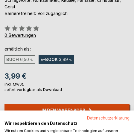
Schlagworte: Achtsamkeit, Rituale, Fantasie, Christiansø,
Geist
Barrierefreiheit: Voll zugänglich
Bewertung::
0%
0
Bewertungen
erhältlich als:
BUCH
6,50 €
E-BOOK
3,99 €
3,99 €
inkl. MwSt.
sofort verfügbar als Download
IN DEN WARENKORB
Datenschutzerklärung
Wir respektieren den Datenschutz
Auf die Merkliste
Wir nutzen Cookies und vergleichbare Technologien auf unserer
Titel bewerten