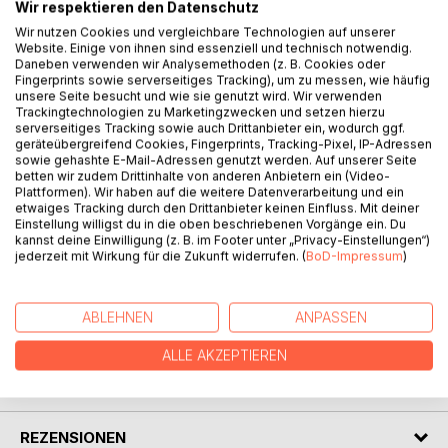
Wir respektieren den Datenschutz
Wir nutzen Cookies und vergleichbare Technologien auf unserer
Website. Einige von ihnen sind essenziell und technisch notwendig.
Daneben verwenden wir Analysemethoden (z. B. Cookies oder
Fingerprints sowie serverseitiges Tracking), um zu messen, wie häufig
BESCHREIBUNG
unsere Seite besucht und wie sie genutzt wird. Wir verwenden
Trackingtechnologien zu Marketingzwecken und setzen hierzu
serverseitiges Tracking sowie auch Drittanbieter ein, wodurch ggf.
geräteübergreifend Cookies, Fingerprints, Tracking-Pixel, IP-Adressen
Der Prediger Meister Eckhart wurde einst der Ketzerei
sowie gehashte E-Mail-Adressen genutzt werden. Auf unserer Seite
bezichtigt und wegen 28 Sätzen der Irrlehre verurteilt. Er
betten wir zudem Drittinhalte von anderen Anbietern ein (Video-
stellte nicht nur die Autorität der Kirche in Frage, sondern
Plattformen). Wir haben auf die weitere Datenverarbeitung und ein
etwaiges Tracking durch den Drittanbieter keinen Einfluss. Mit deiner
umschrieb auch jenes offene Geheimnis, von dem heute in
Einstellung willigst du in die oben beschriebenen Vorgänge ein. Du
Advaita und Nondualität die Rede ist. Andreas Müller stellt
kannst deine Einwilligung (z. B. im Footer unter „Privacy-Einstellungen“)
die mystischen Sätze des Meisters Eckhart vor und
jederzeit mit Wirkung für die Zukunft widerrufen. (
BoD-Impressum
)
kommentiert sie."
ABLEHNEN
ANPASSEN
AUTOR/IN
ALLE AKZEPTIEREN
PRESSESTIMMEN
REZENSIONEN