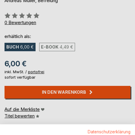
Andreas Müller, Befreiung
Bewertung::
0%
0
Bewertungen
erhältlich als:
BUCH
6,00 €
E-BOOK
4,49 €
6,00 €
inkl. MwSt. /
portofrei
sofort verfügbar
IN DEN WARENKORB
Auf die Merkliste
Titel bewerten
Datenschutzerklärung