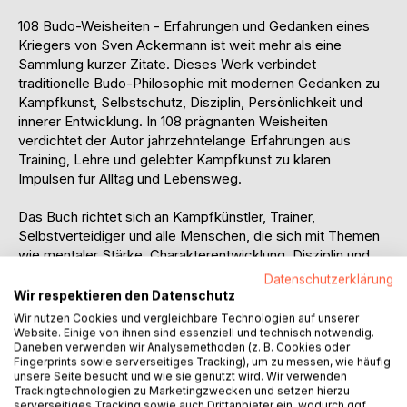
108 Budo-Weisheiten - Erfahrungen und Gedanken eines
Kriegers von Sven Ackermann ist weit mehr als eine
Sammlung kurzer Zitate. Dieses Werk verbindet
traditionelle Budo-Philosophie mit modernen Gedanken zu
Kampfkunst, Selbstschutz, Disziplin, Persönlichkeit und
innerer Entwicklung. In 108 prägnanten Weisheiten
verdichtet der Autor jahrzehntelange Erfahrungen aus
Training, Lehre und gelebter Kampfkunst zu klaren
Impulsen für Alltag und Lebensweg.
Das Buch richtet sich an Kampfkünstler, Trainer,
Selbstverteidiger und alle Menschen, die sich mit Themen
wie mentaler Stärke, Charakterentwicklung, Disziplin und
persönlichem Wachstum beschäftigen. Dabei geht es nicht
Datenschutzerklärung
um oberflächliche Motivationssprüche, sondern um tiefere
Wir respektieren den Datenschutz
Gedanken, die aus echter Praxis entstanden sind - direkt,
Wir nutzen Cookies und vergleichbare Technologien auf unserer
ehrlich und oftmals unbequem.
Website. Einige von ihnen sind essenziell und technisch notwendig.
Daneben verwenden wir Analysemethoden (z. B. Cookies oder
Fingerprints sowie serverseitiges Tracking), um zu messen, wie häufig
Die Weisheiten behandeln zentrale Themen des Budo-
unsere Seite besucht und wie sie genutzt wird. Wir verwenden
Weges: den Trainingsweg, Meisterschaft, Alltag, Ego,
Trackingtechnologien zu Marketingzwecken und setzen hierzu
serverseitiges Tracking sowie auch Drittanbieter ein, wodurch ggf.