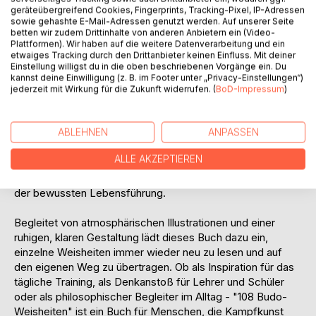
Leere und Kampf. Jede Aussage eröffnet neue
geräteübergreifend Cookies, Fingerprints, Tracking-Pixel, IP-Adressen
Perspektiven auf Erfolg, Scheitern, Selbstzweifel,
sowie gehashte E-Mail-Adressen genutzt werden. Auf unserer Seite
Verantwortung, Respekt und innere Ruhe. Viele der
betten wir zudem Drittinhalte von anderen Anbietern ein (Video-
Gedanken wirken zunächst schlicht, entfalten ihre wahre
Plattformen). Wir haben auf die weitere Datenverarbeitung und ein
etwaiges Tracking durch den Drittanbieter keinen Einfluss. Mit deiner
Bedeutung jedoch erst durch Erfahrung, Reflexion und
Einstellung willigst du in die oben beschriebenen Vorgänge ein. Du
eigenes Training.
kannst deine Einwilligung (z. B. im Footer unter „Privacy-Einstellungen“)
jederzeit mit Wirkung für die Zukunft widerrufen. (
BoD-Impressum
)
Sven Ackermann verbindet dabei traditionelle Werte wie
Disziplin, Kontrolle und Respekt mit modernen Ansätzen
ABLEHNEN
ANPASSEN
der Selbstverteidigung und Persönlichkeitsentwicklung.
Seine Gedanken zeigen, dass Kampfkunst weit über
ALLE AKZEPTIEREN
Technik und körperliche Stärke hinausgeht. Sie wird zu
einem Weg der Selbstreflexion, der geistigen Klarheit und
der bewussten Lebensführung.
Begleitet von atmosphärischen Illustrationen und einer
ruhigen, klaren Gestaltung lädt dieses Buch dazu ein,
einzelne Weisheiten immer wieder neu zu lesen und auf
den eigenen Weg zu übertragen. Ob als Inspiration für das
tägliche Training, als Denkanstoß für Lehrer und Schüler
oder als philosophischer Begleiter im Alltag - "108 Budo-
Weisheiten" ist ein Buch für Menschen, die Kampfkunst