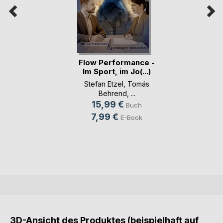
Flow Performance -
Im Sport, im Jo(...)
Stefan Etzel
,
Tomás
Behrend
, ...
15,99 €
Buch
7,99 €
E-Book
3D-Ansicht des Produktes (beispielhaft auf