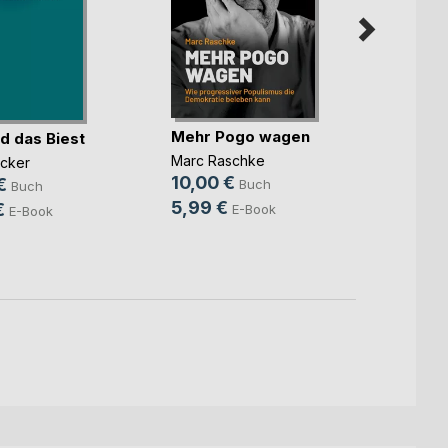
Mehr Pogo wagen
d das Biest
Trotz
Marc Raschke
ücker
Dr. med
10,00 €
Wiega
€
Buch
Buch
11,99
5,99 €
€
E-Book
E-Book
7,99