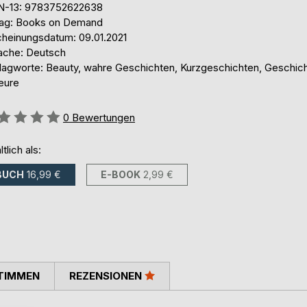
N-13: 9783752622638
lag: Books on Demand
cheinungsdatum: 09.01.2021
ache: Deutsch
lagworte: Beauty, wahre Geschichten, Kurzgeschichten, Geschich
eure
ertung::
0
Bewertungen
ltlich als:
BUCH
16,99 €
E-BOOK
2,99 €
TIMMEN
REZENSIONEN