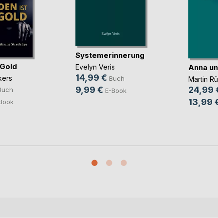
Systemerinnerung
 Gold
Anna un
Evelyn Veris
14,99 €
kers
Buch
Martin R
9,99 €
24,99 
Buch
E-Book
13,99 
Book