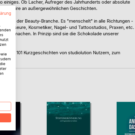
so einiges. Ob Lacher, Aufreger des Jahrhunderts oder absolute
 Repertoire an außergewöhnlichen Geschichten.
lärung
 Kunden der Beauty-Branche. Es "menschelt" in alle Richtungen -
.
. Friseure, Kosmetiker, Nagel- und Tattoostudios, Praxen, etc.
wenden
ücklich machen. In Prinzip sind sie die Schokolade unserer
es
nutzt
tzen
ein. Mit 101 Kurzgeschichten von studiolution Nutzern, zum
owie
 zudem
 die
eter
nen
D