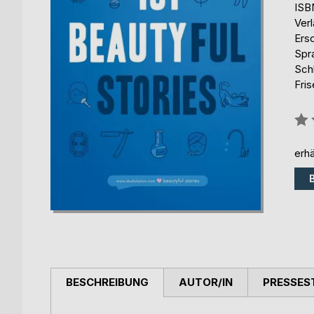
ISB
Ver
Ers
Spr
Sch
Fris
Bew
0%
erhä
BESCHREIBUNG
AUTOR/IN
PRESSES