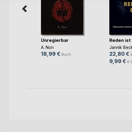
Unregierbar
Reden ist
ift zum
 Di(...)
A. Non
Jannik Bec
(Hrsg.)
18,99 €
22,80 €
Buch
9,99 €
h
E-
ok