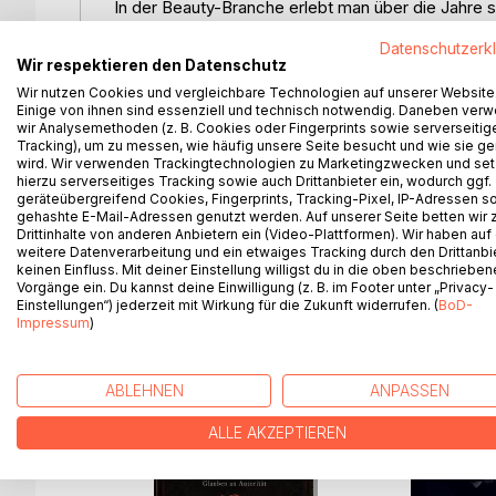
In der Beauty-Branche erlebt man über die Jahre 
Horrorgeschichte - mit der Erfahrung wächst das
Datenschutzerk
Wir respektieren den Datenschutz
Allein in Deutschland sind über 40 Mio. Menschen
Wir nutzen Cookies und vergleichbare Technologien auf unserer Website
was diese Branche so außergewöhnlich schön macht
Einige von ihnen sind essenziell und technisch notwendig. Daneben ver
- sie alle verbindet, dass Sie andere Menschen gl
wir Analysemethoden (z. B. Cookies oder Fingerprints sowie serverseitig
Gesellschaft.
Tracking), um zu messen, wie häufig unsere Seite besucht und wie sie ge
wird. Wir verwenden Trackingtechnologien zu Marketingzwecken und se
hierzu serverseitiges Tracking sowie auch Drittanbieter ein, wodurch ggf.
Taucht mit uns in die wundervolle Beauty-Branche 
geräteübergreifend Cookies, Fingerprints, Tracking-Pixel, IP-Adressen s
Lachen, Nachdenken und Haare raufen.
gehashte E-Mail-Adressen genutzt werden. Auf unserer Seite betten wir
Drittinhalte von anderen Anbietern ein (Video-Plattformen). Wir haben auf
weitere Datenverarbeitung und ein etwaiges Tracking durch den Drittanbi
keinen Einfluss. Mit deiner Einstellung willigst du in die oben beschriebe
Vorgänge ein. Du kannst deine Einwilligung (z. B. im Footer unter „Privacy-
Einstellungen“) jederzeit mit Wirkung für die Zukunft widerrufen. (
BoD-
WEITERE TITEL BEI
Bo
Impressum
)
ABLEHNEN
ANPASSEN
ALLE AKZEPTIEREN