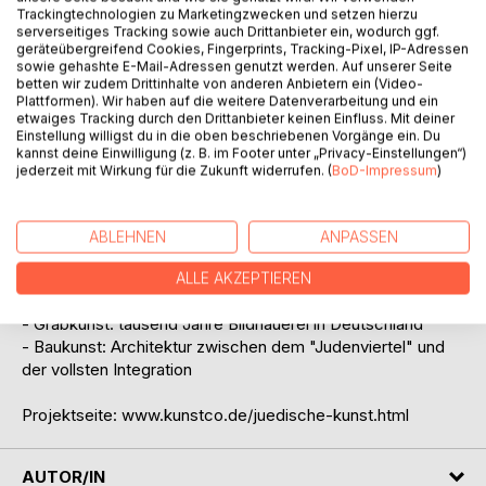
BESCHREIBUNG
Trackingtechnologien zu Marketingzwecken und setzen hierzu
serverseitiges Tracking sowie auch Drittanbieter ein, wodurch ggf.
geräteübergreifend Cookies, Fingerprints, Tracking-Pixel, IP-Adressen
sowie gehashte E-Mail-Adressen genutzt werden. Auf unserer Seite
Manuskript zur Vortragsreihe (Erstauflage)
betten wir zudem Drittinhalte von anderen Anbietern ein (Video-
mit rund 180 Abbildungen
Plattformen). Wir haben auf die weitere Datenverarbeitung und ein
Aspekte jüdischer Kunst in Deutschland im Kontext einer
etwaiges Tracking durch den Drittanbieter keinen Einfluss. Mit deiner
Einstellung willigst du in die oben beschriebenen Vorgänge ein. Du
3000-jährigen internationalen Tradition
kannst deine Einwilligung (z. B. im Footer unter „Privacy-Einstellungen“)
jederzeit mit Wirkung für die Zukunft widerrufen. (
BoD-Impressum
)
Inhaltsübersicht:
- Am Anfang war das Bildverbot: Was ist jüdische Kunst?
- Gesamtkunstwerk Synagoge: von der Antike bis zur
ABLEHNEN
ANPASSEN
Moderne
- Bildende Kunst: Malerei und Graphik, mehr als nur
ALLE AKZEPTIEREN
Buchmalerei
- Grabkunst: tausend Jahre Bildhauerei in Deutschland
- Baukunst: Architektur zwischen dem "Judenviertel" und
der vollsten Integration
Projektseite: www.kunstco.de/juedische-kunst.html
AUTOR/IN