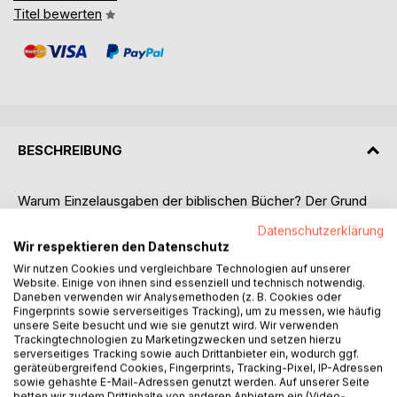
Titel bewerten
BESCHREIBUNG
Warum Einzelausgaben der biblischen Bücher? Der Grund
ist so einfach wie praktisch: Die Bibel hat auf Grund ihres
Datenschutzerklärung
vollen Umfangs, selbst bei großformatigen Ausgaben,
Wir respektieren den Datenschutz
zumeist eine sehr kleine Schrift und ist demnach
Wir nutzen Cookies und vergleichbare Technologien auf unserer
entsprechend schwer zu lesen. Möchte man zudem die
Website. Einige von ihnen sind essenziell und technisch notwendig.
Bibel gerne mitnehmen, um unterwegs zu lesen,
Daneben verwenden wir Analysemethoden (z. B. Cookies oder
entscheidet man sich schnell dagegen, solch ein schweres
Fingerprints sowie serverseitiges Tracking), um zu messen, wie häufig
unsere Seite besucht und wie sie genutzt wird. Wir verwenden
Buch den ganzen Tag mit sich umherzutragen.
Trackingtechnologien zu Marketingzwecken und setzen hierzu
Einzelne Bücher der Bibel erlauben dagegen eine für die
serverseitiges Tracking sowie auch Drittanbieter ein, wodurch ggf.
Augen angenehme Schriftgröße und erleichtern somit das
geräteübergreifend Cookies, Fingerprints, Tracking-Pixel, IP-Adressen
sowie gehashte E-Mail-Adressen genutzt werden. Auf unserer Seite
Lesen erheblich. An Stelle eines umfangreichen, schweren
betten wir zudem Drittinhalte von anderen Anbietern ein (Video-