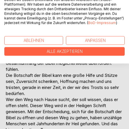
Buches ist es nun möglich, einen Text Ihrer Wahl in leicht
Plattformen). Wir haben auf die weitere Datenverarbeitung und ein
tragbarer Ausführung mitzunehmen. So kann die Bibel
etwaiges Tracking durch den Drittanbieter keinen Einfluss. Mit deiner
Einstellung willigst du in die oben beschriebenen Vorgänge ein. Du
einfach unterwegs gelesen werden. Mit anderen Worten:
kannst deine Einwilligung (z. B. im Footer unter „Privacy-Einstellungen“)
Luther hat die Bibel zugänglich gemacht, diese Version
jederzeit mit Wirkung für die Zukunft widerrufen. (
BoD-Impressum
)
macht sie mühelos lesbar.
Zudem eignen sich die einzelnen Bücher hervorragend als
Einstieg in die Bibel sowie als Geschenk; nicht nur für
ABLEHNEN
ANPASSEN
Menschen, welche die biblische Heilsbotschaft bereits
erreicht hat, sondern auch für alle, die sich noch nicht an
ALLE AKZEPTIEREN
die Heilige Schrift heranwagten oder sich von dem
Gesamtumfang der Bibel möglicherweise überfordert
fühlen.
Die Botschaft der Bibel kann eine große Hilfe und Stütze
sein, Zuversicht schenken, Hoffnung machen und uns
trösten, gerade in einer Zeit, in der wir des Trosts so sehr
bedürfen.
Wer den Weg nach Hause sucht, der soll wissen, dass er
offen steht. Dieser Weg wird in der Heiligen Schrift
gewiesen. Mit der Entscheidung, sich für die Botschaft der
Bibel zu öffnen und diesen Weg zu gehen, haben unzählige
Menschen seit Jahrhunderten ihr Heil gefunden. Und das