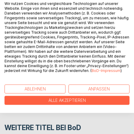
Wir nutzen Cookies und vergleichbare Technologien auf unserer
In einem Live Stream soll der Protagonist dem Publikum
Website. Einige von ihnen sind essenziell und technisch notwendig.
Einblicke in sein Leben gewähren. "1 Euro für 1 Like" ist das
Daneben verwenden wir Analysemethoden (z. B. Cookies oder
Fingerprints sowie serverseitiges Tracking), um zu messen, wie häufig
Angebot. Finanziell in einer Notlage, Psychisch am Rande
unsere Seite besucht und wie sie genutzt wird. Wir verwenden
der Verzweiflung findet er sich bald in einer Abwärtsspirale
Trackingtechnologien zu Marketingzwecken und setzen hierzu
wieder, um den morbiden Wünschen des Publikums
serverseitiges Tracking sowie auch Drittanbieter ein, wodurch ggf.
geräteübergreifend Cookies, Fingerprints, Tracking-Pixel, IP-Adressen
gerecht zu werden.
sowie gehashte E-Mail-Adressen genutzt werden. Auf unserer Seite
betten wir zudem Drittinhalte von anderen Anbietern ein (Video-
Plattformen). Wir haben auf die weitere Datenverarbeitung und ein
AUTOR/IN
etwaiges Tracking durch den Drittanbieter keinen Einfluss. Mit deiner
Einstellung willigst du in die oben beschriebenen Vorgänge ein. Du
kannst deine Einwilligung (z. B. im Footer unter „Privacy-Einstellungen“)
jederzeit mit Wirkung für die Zukunft widerrufen. (
BoD-Impressum
)
PRESSESTIMMEN
REZENSIONEN
ABLEHNEN
ANPASSEN
ALLE AKZEPTIEREN
WEITERE TITEL BEI
BoD