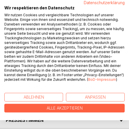
Datenschutzerklärung
Wir respektieren den Datenschutz
Er, ein Zyniker ersten Grades, verstand die Welt nicht mehr.
Wir nutzen Cookies und vergleichbare Technologien auf unserer
Denn das Schicksal schlug grausam zu. Seine Frau Anita
Website. Einige von ihnen sind essenziell und technisch notwendig.
erkrankte an einen Gehirntumor. Der wurde erfolgreich
Daneben verwenden wir Analysemethoden (z. B. Cookies oder
entfernt. Er, Wolfgang, fast 70 Jahre alt versuchte sich als
Fingerprints sowie serverseitiges Tracking), um zu messen, wie häufig
unsere Seite besucht und wie sie genutzt wird. Wir verwenden
Hausmann und scheiterte kläglich. Wurde er doch
Trackingtechnologien zu Marketingzwecken und setzen hierzu
Jahrzehnte immer von seiner Frau bedient. Seine Versuche,
serverseitiges Tracking sowie auch Drittanbieter ein, wodurch ggf.
alles in den Griff zu bekommen, endeten immer wieder in
geräteübergreifend Cookies, Fingerprints, Tracking-Pixel, IP-Adressen
einem Chaos. Später wurde bei seiner Frau Lungenkrebs
sowie gehashte E-Mail-Adressen genutzt werden. Auf unserer Seite
betten wir zudem Drittinhalte von anderen Anbietern ein (Video-
festgestellt und mit einer Chemotherapie geheilt. Jahre
Plattformen). Wir haben auf die weitere Datenverarbeitung und ein
später schlug der Krebs wieder zu und Anita starb sehr
etwaiges Tracking durch den Drittanbieter keinen Einfluss. Mit deiner
qualvoll. Doch damit nicht genug. Wolfgang musste sein
Einstellung willigst du in die oben beschriebenen Vorgänge ein. Du
kannst deine Einwilligung (z. B. im Footer unter „Privacy-Einstellungen“)
Haus verkaufen, denn seine Kinder forderten das Pflichteil
jederzeit mit Wirkung für die Zukunft widerrufen. (
BoD-Impressum
)
ein. Wolfgang zerbrach fast daran. Durch eine neue Liebe
schaffte er gerade noch den Weg in eine bessere Zukunft.
ABLEHNEN
ANPASSEN
AUTOR/IN
ALLE AKZEPTIEREN
PRESSESTIMMEN